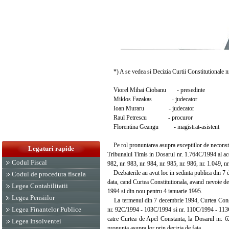
*) A se vedea si Decizia Curtii Constitutionale n
Viorel Mihai Ciobanu - presedinte
Miklos Fazakas - judecator
Ioan Muraru - judecator
Raul Petrescu - procuror
Florentina Geangu - magistrat-asistent
Pe rol pronuntarea asupra exceptiilor de neconstitu
Legaturi rapide
Tribunalul Timis in Dosarul nr. 1.764C/1994 al acest
Codul Fiscal
982, nr. 983, nr. 984, nr. 985, nr. 986, nr. 1.049, n
Dezbaterile au avut loc in sedinta publica din 7 d
Codul de procedura fiscala
data, cand Curtea Constitutionala, avand nevoie d
Legea Contabilitatii
1994 si din nou pentru 4 ianuarie 1995.
Legea Pensiilor
La termenul din 7 decembrie 1994, Curtea Constitu
Legea Finantelor Publice
nr. 92C/1994 - 103C/1994 si nr. 110C/1994 - 113C/1
catre Curtea de Apel Constanta, la Dosarul nr. 6
Legea Insolventei
pronunta asupra lor prin decizia de fata.