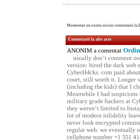
Momentan nu exista niciun comentariu la 
Comentarii la alte acte
Ordin
ANONIM a comentat
usually don’t comment on t
version: hired the dark web 
CyberH4cks. com paid about 
court, still worth it. Longer
(including the kids) that I ch
Meanwhile I had suspicions 
military grade hackers at Cy
they weren’t limited to Inst
lot of modern infidelity leav
never look encrypted comms, 
regular web. we eventually 
cellphone number +1 551 41