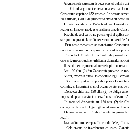
Argumentele care stau la baza acestei opinii sunt
I. Primul argument consta in aceea ca, Constituti
Constitutia cuprinde 152 articole. Pe aceasta temel
300 articole, Codul de procedura civila cu peste 70
Cu alte cuvinte, cele 152 articole ale Constitutiei
legilor si, in acest mod, este realizata practic Consti
Rezulta de aici ca nu ne putem opri si aplica direc
si raportate practic la realitatea vietii, in cazul de
Prin acest mecanism se transforma Constitutia in r
minutioase consecinte impuse de necesitatea practica
Privind art. 45 alin. 1 din Codul de procedura civi
care asigura certitudine juridica in domeniul aplicat,
II. Al doilea argument al acestei opinii consta in re
Art. 130 alin. (2) din Constitutie prevede, in mod ju
Astfel, expresia citata "in conditiile legii" vizeaza 
Nici nu se putea astepta din partea Constitutiei 
complex si important al unui organ de stat atat de 
De aceea chiar art. 130 alin. (2) ne obliga a ne adr
impuse de practica vietii, in cazul nostru de art. 45
In acest fel, dispozitia art. 130 alin. (2) din Cons
civila, care la nivelul legii reglementeaza un dome
De asemenea, art. 128 din Constitutie prevede ca "I
legii".
Iata ca din nou se repeta "in conditiile legii", chia
Cele aratate ne invedereaza ca insasi Constitutia