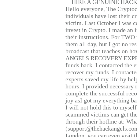
HIRE A GENUINE HAC
Hello everyone, The Cryptocu
individuals have lost their c
victim. Last October I was 
invest in Crypto. I made an i
their instructions. For TWO 
them all day, but I got no re
broadcast that teaches on h
ANGELS RECOVERY EXPERT. H
funds back. I contacted the 
recover my funds. I contact
experts saved my life by hel
hours. I provided necessary 
complete the successful reco
joy asI got my everything bac
I will not hold this to myself
scammed victims can get the
through their hotline at: W
(support@thehackangels.com
London, you can even visit th