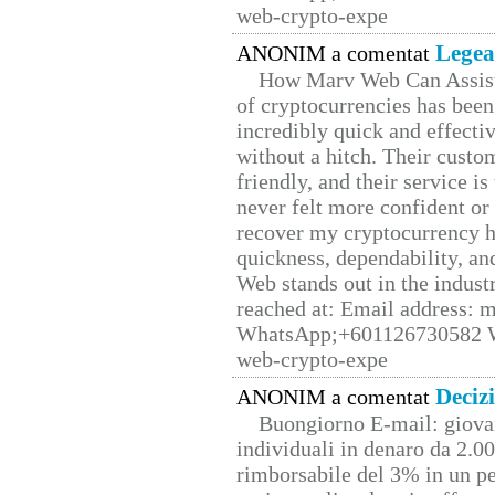
web-crypto-expe
Legea
ANONIM a comentat
How Marv Web Can Assist
of cryptocurrencies has be
incredibly quick and effecti
without a hitch. Their custo
friendly, and their service i
never felt more confident or
recover my cryptocurrency h
quickness, dependability, an
Web stands out in the indus
reached at: Email address:
WhatsApp;+601126730582 W
web-crypto-expe
Deciz
ANONIM a comentat
Buongiorno E-mail: giova
individuali in denaro da 2.00
rimborsabile del 3% in un pe