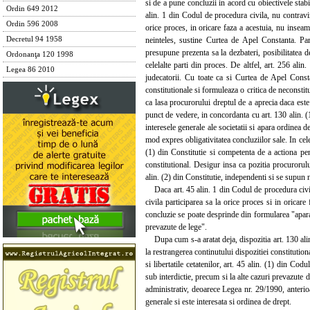
si de a pune concluzii in acord cu obiectivele stabi
Ordin 649 2012
alin. 1 din Codul de procedura civila, nu contravine
Ordin 596 2008
orice proces, in oricare faza a acestuia, nu inseam
neinteles, sustine Curtea de Apel Constanta. Part
Decretul 94 1958
presupune prezenta sa la dezbateri, posibilitatea d
Ordonanţa 120 1998
celelalte parti din proces. De altfel, art. 256 ali
Legea 86 2010
judecatorii. Cu toate ca si Curtea de Apel Consta
constitutionale si formuleaza o critica de neconstitu
ca lasa procurorului dreptul de a aprecia daca este
punct de vedere, in concordanta cu art. 130 alin. (1)
interesele generale ale societatii si apara ordinea d
mod expres obligativitatea concluziilor sale. In cele
(1) din Constitutie si competenta de a actiona pen
constitutional. Desigur insa ca pozitia procurorulu
alin. (2) din Constitutie, independenti si se supun 
Daca art. 45 alin. 1 din Codul de procedura civila
civila participarea sa la orice proces si in oricar
concluzie se poate desprinde din formularea "aparare
prevazute de lege".
Dupa cum s-a aratat deja, dispozitia art. 130 alin.
la restrangerea continutului dispozitiei constitution
si libertatile cetatenilor, art. 45 alin. (1) din Co
sub interdictie, precum si la alte cazuri prevazute 
administrativ, deoarece Legea nr. 29/1990, anterioa
generale si este interesata si ordinea de drept.