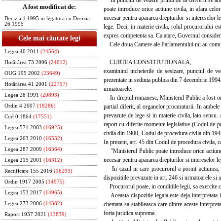
A fost modificat de:
poate introduce orice actiune civila, in afara celor
necesar pentru apararea drepturilor si intereselor le
Decizia 1 1995 in legatura cu Decizia
26 1995
lege. Deci, in materie civila, rolul procurorului es
expres competenta sa. Ca atare, Guvernul considera
Cele mai căutate legi
Cele doua Camere ale Parlamentului nu au comuni
Legea 40 2011
(24564)
CURTEA CONSTITUTIONALA,
Hotărârea 73 2006
(24012)
examinind incheierile de sesizare, punctul de ved
OUG 195 2002
(23649)
prezentate in sedinta publica din 7 decembrie 1994, 
Hotărârea 41 2001
(22797)
urmatoarele:
Legea 28 1991
(20893)
In dreptul romanesc, Ministerul Public a fost org
partial diferit, al organelor procuraturii. In ambele
Ordin 4 2007
(18286)
prevazute de lege si in materie civila, lato sensu. 
Cod 0 1864
(17551)
raport cu diferite momente legislative (Codul de 
Legea 571 2003
(16925)
civila din 1900, Codul de procedura civila din 1948
Legea 263 2010
(16532)
In prezent, art. 45 din Codul de procedura civila, c
Legea 287 2009
(16364)
"Ministerul Public poate introduce orice actiune, in
necesar pentru apararea drepturilor si intereselor le
Legea 215 2001
(16312)
In cazul in care procurorul a pornit actiunea, tit
Rectificare 155 2016
(16299)
dispozitiile prevazute in art. 246 si urmatoarele si 
Ordin 1917 2005
(14975)
Procurorul poate, in conditiile legii, sa exercite ca
Legea 153 2017
(14965)
Aceasta dispozitie legala este deja interpretata in
chemata sa stabileasca care dintre aceste interpret
Legea 273 2006
(14382)
forta juridica suprema.
Raport 1937 2021
(13839)