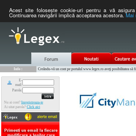
Acest site foloseşte cookie-uri pentru a vă asigura 
Continuarea navigării implică acceptarea acestora.
Mai 
Nou :
Info :
Legex.ro - portal de legislatie romaneasca. Un serviciu oferit g
Creându-vă un cont pe portalul www.legex.ro aveţi posibilitatea să fiţi
Info :
www.tntauto.ro - Managementul Integrat al Parcului Auto
Info :
Cauta coduri postale si prefixe telefonice nationale si internationale
E-
mail:
Parola:
Nu ai cont?
Inregistreaza-te
Ai uitat parola?
Click aici