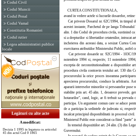
Codul Civil
Codul Muncii
CURTEA CONSTITUTIONALA,
avand in vedere actele si lucrarile dosarelor, retine
Codul Penal
Cat priveste Dosarul nr. 62C/1994, in timpul dezb
Codul Vamal
acestei instante, Parchetul de pe langa Tribunalul 
Constitutia Romaniei
alin. 1 din Codul de procedura civila, sustinind ca 
Codul rutier
si a drepturilor si libertatilor cetatenilor, intrucat
incheierea din aceeasi data, a sesizat Curtea Con
Legea administratiei publice
exercitarea atributiilor Ministerului Public, astfel 
locale
Cat priveste dosarele nr. 92C/1994 - 103C/1994 
noiembrie 1994 si, respectiv, 11 noiembrie 1994,
exceptia de neconstitutionalitate a dispozitiilor 
procedura civila contravin textului art. 130 din C
procurorului la orice proces inseamna participarea l
aprecierea procurorului, conduce la arbitrariu. Ast
apararii intereselor minorilor si persoanelor puse su
stabilite prin art. 45 alin. 1, deoarece prevede, gen
hotararilor", cand, logic, ar fi trebuit sa prevada
participa. Un argument comun care se aduce pentru su
de a participa la sedintele de judecata si, respecti
Legături cu alte acte
incalcat principiul disponibilitatii in procesul civi
Ministerul Public este considerat ca fiind "parte" i
A modificat:
In temeiul dispozitiilor art. 24 alin. (3) din Leg
Decizia 1 1995 in legatura cu articolul
Guvernului.
45 din actul Cod 0 1865
In punctul de vedere primit de la Guvern se arata