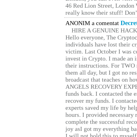
46 Red Lion Street, London
really know their stuff! Don’
Decre
ANONIM a comentat
HIRE A GENUINE HAC
Hello everyone, The Cryptocu
individuals have lost their c
victim. Last October I was 
invest in Crypto. I made an i
their instructions. For TWO 
them all day, but I got no re
broadcast that teaches on h
ANGELS RECOVERY EXPERT. H
funds back. I contacted the 
recover my funds. I contact
experts saved my life by hel
hours. I provided necessary 
complete the successful reco
joy asI got my everything bac
I will not hold this to myself