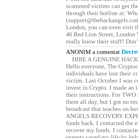
scammed victims can get the
through their hotline at: W
(support@thehackangels.com
London, you can even visit th
46 Red Lion Street, London
really know their stuff! Don’
Decre
ANONIM a comentat
HIRE A GENUINE HAC
Hello everyone, The Cryptocu
individuals have lost their c
victim. Last October I was 
invest in Crypto. I made an i
their instructions. For TWO 
them all day, but I got no re
broadcast that teaches on h
ANGELS RECOVERY EXPERT. H
funds back. I contacted the 
recover my funds. I contact
experts saved my life by hel