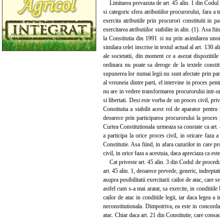
Limitarea prevazuta de art. 45 alin. 1 din Codul de
si categoric sfera atributiilor procurorului, fara a 
exercita atributiile prin procurori constituiti in p
exercitarea atributiilor stabilite in alin. (1). Asa f
la Constitutia din 1991 si nu prin asimilarea unor
similara celei inscrise in textul actual al art. 130 
ale societatii, din moment ce a asezat dispozitiile
ordinara nu poate sa deroge de la textele constit
supunerea lor numai legii nu sunt afectate prin part
al vreuneia dintre parti, el intervine in proces pent
nu are in vedere transformarea procurorului intr-un 
si libertati. Desi este vorba de un proces civil, pri
Constitutia a stabilit acest rol de aparator pentru
deoarece prin participarea procurorului la proces p
Curtea Constitutionala urmeaza sa constate ca art. 
a participa la orice proces civil, in oricare faza a 
Constitutie. Asa fiind, in afara cazurilor in care pr
civil, in orice faza a acestuia, daca apreciaza ca este
Cat priveste art. 45 alin. 3 din Codul de procedura 
art. 45 alin. 1, deoarece prevede, generic, indreptati
asupra posibilitatii exercitarii cailor de atac, care
astfel cum s-a mai aratat, sa exercite, in conditiile 
cailor de atac in conditiile legii, iar daca legea a 
neconstitutionala. Dimpotriva, ea este in concordant
atac. Chiar daca art. 21 din Constitutie, care consacr