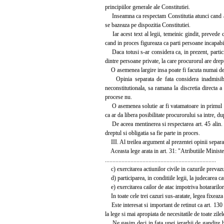
principiilor generale ale Constitutiei.
Inseamna ca respectam Constitutia atunci cand apli
se bazeaza pe dispozitia Constitutiei.
Iar acest text al legii, temeinic gindit, prevede c
cand in proces figureaza ca parti persoane incapabil
Daca totusi s-ar considera ca, in prezent, particip
dintre persoane private, la care procurorul are drept
O asemenea largire insa poate fi facuta numai de l
Opinia separata de fata considera inadmisibila
neconstitutionala, sa ramana la discretia directa 
procese nu.
O asemenea solutie ar fi vatamatoare in primul ran
ca ar da libera posibilitate procurorului sa intre, du
De aceea mentinerea si respectarea art. 45 alin. 1 
dreptul si obligatia sa fie parte in proces.
III. Al treilea argument al prezentei opinii separa
Aceasta lege arata in art. 31: "Atributiile Ministe
..........................................................................
c) exercitarea actiunilor civile in cazurile prevazu
d) participarea, in conditiile legii, la judecarea ca
e) exercitarea cailor de atac impotriva hotararilor 
In toate cele trei cazuri sus-aratate, legea fixeaza a
Este interesat si important de retinut ca art. 130 a
la lege si mai apropiata de necesitatile de toate zilel
Ne gasim deci in fata unei ierarhii de gandire bi