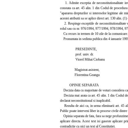
1. Admite exceptia de neconstitutionalitate invo
constata ca art. 45 alin. 1 din Codul de procedura 
"apararea drepturilor si intereselor legitime ale m
acestei atributii sa se aplice direct art. 130 alin. (1)
2. Respinge exceptiile de neconstitutionalitate v
rolul sau cu nr. 976/1994, 977/1994, 978/1994, 9
Cu recurs in termen de 10 zile de la comunicare.
Pronuntata in sedinta publica din 4 ianuarie 199
PRESEDINTE,
prof. univ. dr.
Viorel Mihai Ciobanu
Magistrat-asistent,
Florentina Geangu
OPINIE SEPARATA
Decizia data cu majoritate de voturi considera ca art
Decizia mai arata ca art. 45 alin. 1 din Codul de pro
declarat neconstitutional si inaplicabil.
Rezulta de aici ca, in urma eliminarii art. 45 alin
Public poate interveni liber in procese civile dintre
Opinia separata de fata, fara sa nege profunzimea ve
aplicare directa. Acest text isi gaseste aplicare pr
contradictie cu nici un text al Constitutiei.