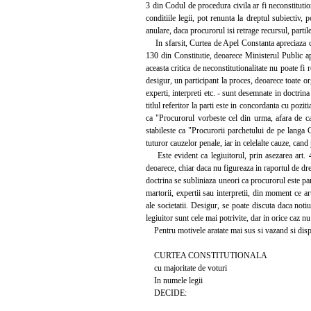
3 din Codul de procedura civila ar fi neconstitution
conditiile legii, pot renunta la dreptul subiectiv,
anulare, daca procurorul isi retrage recursul, parti
In sfarsit, Curtea de Apel Constanta apreciaza ca si
130 din Constitutie, deoarece Ministerul Public apa
aceasta critica de neconstitutionalitate nu poate fi 
desigur, un participant la proces, deoarece toate org
experti, interpreti etc. - sunt desemnate in doctrina
titlul referitor la parti este in concordanta cu poz
ca "Procurorul vorbeste cel din urma, afara de ca
stabileste ca "Procurorii parchetului de pe langa C
tuturor cauzelor penale, iar in celelalte cauze, can
Este evident ca legiuitorul, prin asezarea art. 45 
deoarece, chiar daca nu figureaza in raportul de dre
doctrina se subliniaza uneori ca procurorul este par
martorii, expertii sau interpretii, din moment ce art
ale societatii. Desigur, se poate discuta daca notiu
legiuitor sunt cele mai potrivite, dar in orice caz nu
Pentru motivele aratate mai sus si vazand si dispozit
CURTEA CONSTITUTIONALA
cu majoritate de voturi
In numele legii
DECIDE: