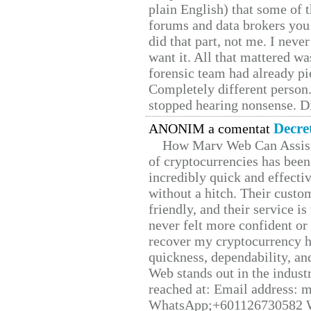
plain English) that some of t
forums and data brokers you 
did that part, not me. I neve
want it. All that mattered w
forensic team had already pie
Completely different person
stopped hearing nonsense. Di
Decre
ANONIM a comentat
How Marv Web Can Assist
of cryptocurrencies has be
incredibly quick and effecti
without a hitch. Their custo
friendly, and their service i
never felt more confident or
recover my cryptocurrency h
quickness, dependability, an
Web stands out in the indus
reached at: Email address:
WhatsApp;+601126730582 W