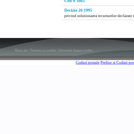
Cod 0 1865
Decizia 26 1995
privind solutionarea recursurilor declarate
Harta site
|
Termeni si conditii
|
Informatii despre cookie
Coduri postale
Prefixe si Coduri po