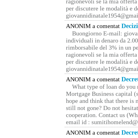
ragionevoli se la mia offerta
per discutere le modalità e 
giovannidinatale1954@­gmai
Deciz
ANONIM a comentat
Buongiorno E-mail: giova
individuali in denaro da 2.00
rimborsabile del 3% in un pe
ragionevoli se la mia offerta
per discutere le modalità e 
giovannidinatale1954@­gmai
Decre
ANONIM a comentat
What type of loan do you 
Mortgage Business capital (s
hope and think that there is
still not gone? Do not hesita
cooperation. Contact us (W
email id : sumitihomelend
Decre
ANONIM a comentat