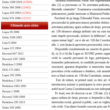
Institutia Ministerului Public este reglementata i
Ordin 1508 2016
(12943)
alin. (1) se precizeaza ca "In activitatea judiciar
Ordin 560 2006
(12442)
libertatile cetatenilor". Examinarea constitutionalit
Legea 429 2003
(12391)
judecatoresti, partile interesate si Ministerul Public 
Parchetul de pe langa Tribunalul Timis, invocand ne
Ordin 976 1998
(12127)
procurorului la judecarea tuturor pricinilor deduse j
Ultimele acte citite
activitatea judiciara, apara ordinea de drept, precum
art. 130 deoarece adauga atributii care nu sunt in
Legea 30 2006
toate etapele procesuale, inclusiv la deliberare", i
Ordin 2260 2001
supun numai legii", cat si ale art. 126 din Constitut
Lista 0 2004
alin. 1, este lasata la aprecierea procurorului, ceea 
Legea 121 2004
Dispozitiile constitutionale au caracter de generalit
d), e), f) si h) din Legea nr. 92/1992 pentru organi
Decretul 647 2012
civile in cazurile prevazute de lege; participarea,
Decretul 1567 2009
hotararilor judecatoresti, in conditiile prevazute de 
Hotărârea 3 2000
executorii; apararea drepturilor si intereselor mi
OUG 175 2005
procedura civila realizeaza o detaliere, sub anumite
text ca fiind contrar art. 130 din Constitutie, urme
Legea 192 2006
Este de retinut, in primul rand, ca desi art. 45
Hotărârea 2 2014
introducerea actiunii si participarea la orice proce
Hotărârea 1062 2001
astfel incat Curtea Constitutionala nu este indreptat
Decizia 1 2008
Pe fond, este de observat ca art. 130 alin. (1) din 
Decretul 1569 2009
apara ordinea de drept, precum si drepturile si libe
interesului social, general si public, care sa vegheze
Hotărârea 295 2013
cele civile. Una dintre formele concrete prin care Mi
Ordin 339 2009