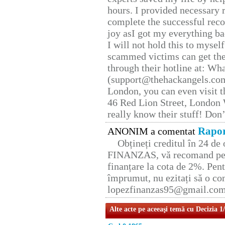
hours. I provided necessary 
complete the successful reco
joy asI got my everything bac
I will not hold this to myself
scammed victims can get the
through their hotline at: W
(support@thehackangels.com
London, you can even visit th
46 Red Lion Street, London
really know their stuff! Don’
Rapor
ANONIM a comentat
Obțineți creditul în 24 d
FINANZAS, vă recomand pent
finanțare la cota de 2%. Pent
împrumut, nu ezitați să o con
lopezfinanzas95@gmail.co
Alte acte pe aceeaşi temă cu Decizia 1