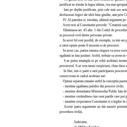
justificat ne trimite la legea ultima, cea mai apropiat
Iata pe deplin justificata, prin cele mai sus aratat
desfasurari logice ale ideii bine gindite, atat prin C
IV. Al patrulea si, totodata, ultimul argument pe ca
Acest text al Constitutiei prevede: "Cetatenii sunt eg
Eliminarea art. 45 alin. 1 din Codul de procedura 
in procesul civil dintre persoane private.
In acest fel este posibil, de exemplu, ca intr-un pr
a carui opinie poate fi insusita si de procuror.
In acest caz, partea ramasa singura va avea conving
egalitatii in fata justitiei. Astfel, trebuie sa avem i
S-ar putea intampla ca pe rolul aceleiasi instante 
procurorul. S-ar crea iarasi suspiciuni, chiar daca s
In fine, intr-o parte a tarii participarea procuroru
consecventa in cadrul aceleiasi tari.
Opinia separata ramane astfel la conceptia pastrarii
- mentine egalitatea partilor din procese civile;
- mentine demnitatea Ministerului Public fata de 
- mentine certitudinea cine sunt partile care pot pa
- mentine respectarea Constitutiei si a legilor la ca
Aceste patru argumente au dat nastere prezentei o
procedura civila).
Judecator,
dr. Miklos Fazakas