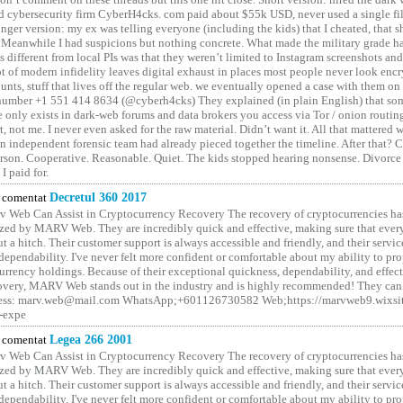
 cybersecurity firm CyberH4cks. com paid about $55k USD, never used a single file 
onger version: my ex was telling everyone (including the kids) that I cheated, that s
. Meanwhile I had suspicions but nothing concrete. What made the military grade ha
different from local PIs was that they weren’t limited to Instagram screenshots and
ot of modern infidelity leaves digital exhaust in places most people never look en
unts, stuff that lives off the regular web. we eventually opened a case with them on
number +1 551 414 8634 (@cyberh4cks) They explained (in plain English) that som
e only exists in dark-web forums and data brokers you access via Tor / onion routin
rt, not me. I never even asked for the raw material. Didn’t want it. All that mattered 
n independent forensic team had already pieced together the timeline. After that?
erson. Cooperative. Reasonable. Quiet. The kids stopped hearing nonsense. Divorce
I paid for.
comentat
Decretul 360 2017
 Web Can Assist in Cryptocurrency Recovery The recovery of cryptocurrencies ha
ized by MARV Web. They are incredibly quick and effective, making sure that ever
t a hitch. Their customer support is always accessible and friendly, and their servi
 dependability. I've never felt more confident or comfortable about my ability to pr
rrency holdings. Because of their exceptional quickness, dependability, and effect
covery, MARV Web stands out in the industry and is highly recommended! They can 
ess: marv.web@mail.com WhatsApp;+601126730582 Web;https://marvweb9.wixsi
-expe
comentat
Legea 266 2001
 Web Can Assist in Cryptocurrency Recovery The recovery of cryptocurrencies ha
ized by MARV Web. They are incredibly quick and effective, making sure that ever
t a hitch. Their customer support is always accessible and friendly, and their servi
 dependability. I've never felt more confident or comfortable about my ability to pr