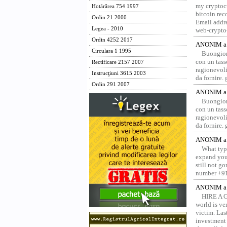
my cryptocu
Hotărârea 754 1997
bitcoin re
Ordin 21 2000
Email addr
Legea - 2010
web-crypto
Ordin 4252 2017
ANONIM a 
Circulara 1 1995
Buongior
con un tass
Rectificare 2157 2007
ragionevoli
Instrucţiuni 3615 2003
da fornire.
Ordin 291 2007
ANONIM a 
Buongior
con un tass
ragionevoli
da fornire.
ANONIM a 
What type
expand your
still not g
number +91
ANONIM a 
HIRE A 
world is ver
victim. Las
investment 