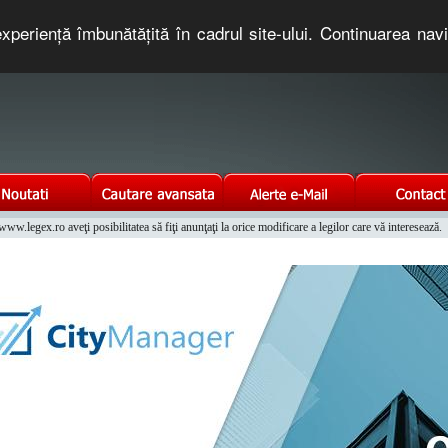
xperienţă îmbunătăţită în cadrul site-ului. Continuarea nav
e romaneasca. Un serviciu oferit gratuit de TNT COMPUTERS
w.legex.ro aveţi posibilitatea să fiţi anunţaţi la orice modificare a legilor care vă interesează.
Integrat al Parcului Auto