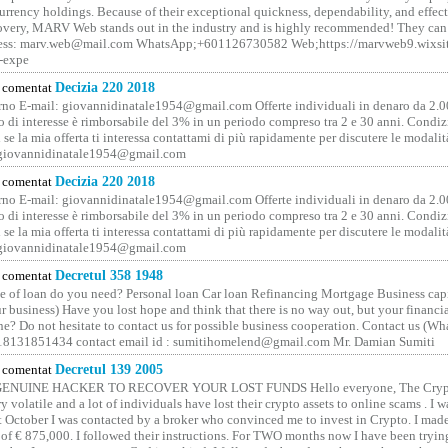
rrency holdings. Because of their exceptional quickness, dependability, and effect
covery, MARV Web stands out in the industry and is highly recommended! They can 
ess: marv.web@mail.com WhatsApp;+601126730582 Web;https://marvweb9.wixsi
-expe
comentat
Decizia 220 2018
no E-mail: giovannidinatale1954@­gmail.­com Offerte individuali in denaro da 2.0
o di interesse è rimborsabile del 3% in un periodo compreso tra 2 e 30 anni. Condiz
 se la mia offerta ti interessa contattami di più rapidamente per discutere le modali
 giovannidinatale1954@­gmail.­com
comentat
Decizia 220 2018
no E-mail: giovannidinatale1954@­gmail.­com Offerte individuali in denaro da 2.0
o di interesse è rimborsabile del 3% in un periodo compreso tra 2 e 30 anni. Condiz
 se la mia offerta ti interessa contattami di più rapidamente per discutere le modali
 giovannidinatale1954@­gmail.­com
comentat
Decretul 358 1948
 of loan do you need? Personal loan Car loan Refinancing Mortgage Business capit
 business) Have you lost hope and think that there is no way out, but your financi
one? Do not hesitate to contact us for possible business cooperation. Contact us (W
8131851434 contact email id : sumitihomelend@gmail.com Mr. Damian Sumiti
comentat
Decretul 139 2005
GENUINE HACKER TO RECOVER YOUR LOST FUNDS Hello everyone, The Crypt
y volatile and a lot of individuals have lost their crypto assets to online scams . I w
t October I was contacted by a broker who convinced me to invest in Crypto. I made 
of € 875,000. I followed their instructions. For TWO months now I have been tryin