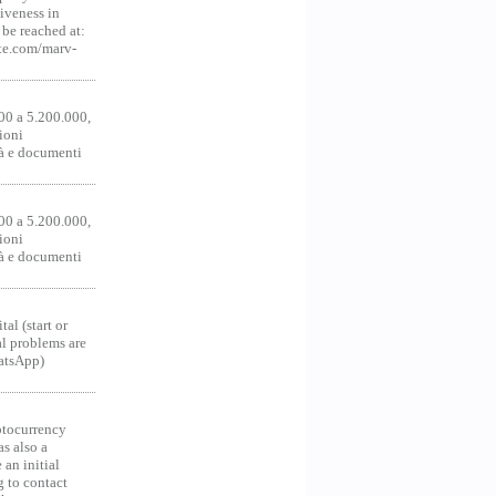
iveness in
be reached at:
te.com/marv-
00 a 5.200.000,
ioni
tà e documenti
00 a 5.200.000,
ioni
tà e documenti
al (start or
al problems are
hatsApp)
ocurrency
as also a
an initial
g to contact