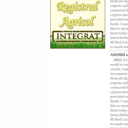
them all da
experts ca
contacted t
cryptocurre
provided ne
funds. I was
this to mys
them today
(www.thehac
46 Red Lion
to reach ou
ANONIM a 
HIRE A 
world is ver
victim. Las
investment 
them all da
experts ca
contacted t
cryptocurre
provided ne
funds. I was
this to mys
them today
(www.thehac
46 Red Lion
to reach ou