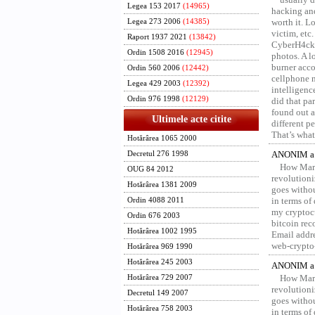
Legea 153 2017
(14965)
hacking and
worth it. L
Legea 273 2006
(14385)
victim, etc
Raport 1937 2021
(13842)
CyberH4cks 
Ordin 1508 2016
(12945)
photos. A l
burner acco
Ordin 560 2006
(12442)
cellphone 
Legea 429 2003
(12392)
intelligenc
Ordin 976 1998
(12129)
did that pa
found out a
Ultimele acte citite
different p
That’s what 
Hotărârea 1065 2000
ANONIM a 
Decretul 276 1998
How Marv
OUG 84 2012
revolution
Hotărârea 1381 2009
goes withou
in terms of
Ordin 4088 2011
my cryptocu
Ordin 676 2003
bitcoin re
Hotărârea 1002 1995
Email addr
web-crypto
Hotărârea 969 1990
Hotărârea 245 2003
ANONIM a 
How Marv
Hotărârea 729 2007
revolution
Decretul 149 2007
goes withou
Hotărârea 758 2003
in terms of