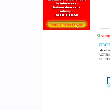
Anunţă
CIRCUL
privind st
ACT EM
ACT PUB