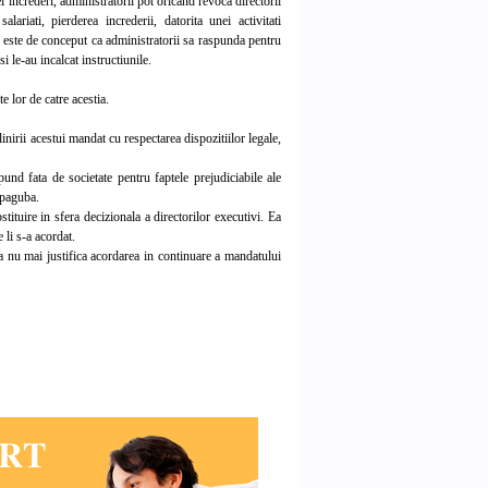
ei increderi, administratorii pot oricand revoca directorii
ariati, pierderea increderii, datorita unei activitati
u este de conceput ca administratorii sa raspunda pentru
i le-au incalcat instructiunile.
e lor de catre acestia.
irii acestui mandat cu respectarea dispozitiilor legale,
und fata de societate pentru faptele prejudiciabile ale
 paguba.
tuire in sfera decizionala a directorilor executivi. Ea
 li s-a acordat.
ra nu mai justifica acordarea in continuare a mandatului