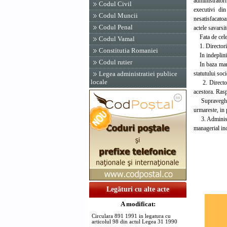
administratori
Codul Civil
executivi din
Codul Muncii
nesatisfacatoa
Codul Penal
actele savarsit
Fata de cele a
Codul Vamal
1. Directorii 
Constitutia Romaniei
In indeplinire
Codul rutier
In baza mandat
statutului soci
Legea administratiei publice
locale
2. Directorii
acestora. Rasp
Supravegherea
urmareste, in p
3. Administrat
managerial inc
Legături cu alte acte
A modificat:
Circulara 891 1991 in legatura cu
articolul 98 din actul Legea 31 1990