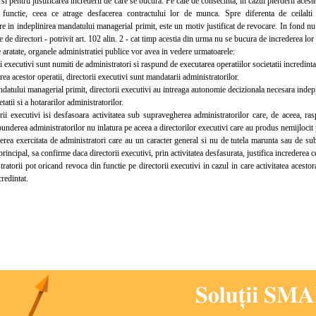
 si pentru justificarea increderii de care se bucura. Pe cale de consecinta, in cazul pierderii acest
 functie, ceea ce atrage desfacerea contractului lor de munca. Spre diferenta de ceilalti sal
re in indeplinirea mandatului managerial primit, este un motiv justificat de revocare. In fond n
e de directori - potrivit art. 102 alin. 2 - cat timp acestia din urma nu se bucura de increderea lor s
ratate, organele administratiei publice vor avea in vedere urmatoarele:
executivi sunt numiti de administratori si raspund de executarea operatiilor societatii incredintat
a acestor operatii, directorii executivi sunt mandatarii administratorilor.
ului managerial primit, directorii executivi au intreaga autonomie decizionala necesara indeplin
etatii si a hotararilor administratorilor.
 executivi isi desfasoara activitatea sub supravegherea administratorilor care, de aceea, rasp
underea administratorilor nu inlatura pe aceea a directorilor executivi care au produs nemijlocit
 exercitata de administratori care au un caracter general si nu de tutela marunta sau de substi
rincipal, sa confirme daca directorii executivi, prin activitatea desfasurata, justifica increderea ce
orii pot oricand revoca din functie pe directorii executivi in cazul in care activitatea acesto
redintat.