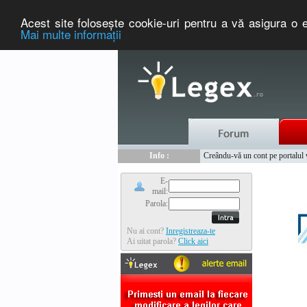
Acest site foloseşte cookie-uri pentru a vă asigura o e
Mai multe informaţii
Nou :
Legex.ro - portal de legislati
Info :
Creându-vă un cont pe portalul ww
Info :
www.tntauto.ro - Managementul 
E-
mail:
Parola:
Nu ai cont?
Inregistreaza-te
Ai uitat parola?
Click aici