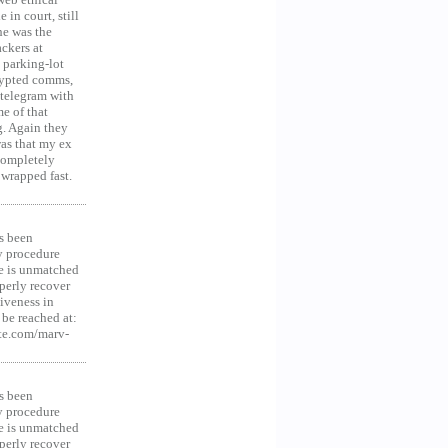
in court, still
he was the
ckers at
 parking-lot
crypted comms,
 telegram with
e of that
g. Again they
was that my ex
 Completely
 wrapped fast.
s been
y procedure
ce is unmatched
operly recover
iveness in
be reached at:
te.com/marv-
s been
y procedure
ce is unmatched
operly recover