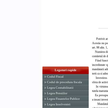
Potrivit art. 
Acestia nu pot
art. 98 alin. 
Numirea direct
comitetul de di
Fiind function
incredintate s
mandatarii adm
Legaturi rapide
terti ca si adm
Codul Fiscal
Investirea ac
Codul de procedura fiscala
sfera de activ
In virtutea m
Legea Contabilitatii
tutela marunta
Legea Pensiilor
Ea presupune, 
Legea Finantelor Publice
a insasi invest
Mandatul man
Legea Insolventei