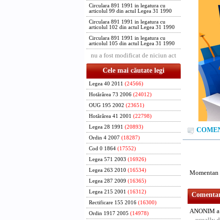
Circulara 891 1991 in legatura cu
articolul 99 din actul Legea 31 1990
Circulara 891 1991 in legatura cu
articolul 102 din actul Legea 31 1990
Circulara 891 1991 in legatura cu
articolul 105 din actul Legea 31 1990
nu a fost modificat de niciun act
Cele mai căutate legi
Legea 40 2011
(24566)
Hotărârea 73 2006
(24012)
OUG 195 2002
(23651)
Hotărârea 41 2001
(22798)
Legea 28 1991
(20893)
COMENT
Ordin 4 2007
(18287)
Cod 0 1864
(17552)
Legea 571 2003
(16926)
Legea 263 2010
(16534)
Momentan n
Legea 287 2009
(16365)
Legea 215 2001
(16312)
Comentari
Rectificare 155 2016
(16300)
ANONIM a 
Ordin 1917 2005
(14978)
usually d