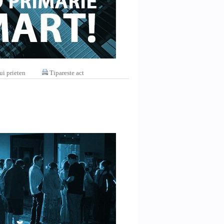
ui prieten
Tipareste act