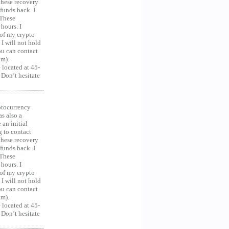
 these recovery
unds back. I
 These
hours. I
 of my crypto
 I will not hold
you can contact
om).
 located at 45-
 Don’t hesitate
ocurrency
as also a
an initial
g to contact
 these recovery
unds back. I
 These
hours. I
 of my crypto
 I will not hold
you can contact
om).
 located at 45-
 Don’t hesitate