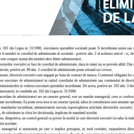
105 din Legea nr. 31/1990, executarea operatiilor societatii poate fi incredintata unuia sau ma
 fi membri in consiliul de administratie al societatii - potrivit alin. 2 al aceluiasi articol - si, 
1, este compus numai din membri alesi dintre administratori.
orilor executivi se face de consiliul de administratie, daca in statut nu se prevede altfel. Dar 
rectie, potrivit art. 99 alin. 2 consiliul de administratie poate oricand sa-i revoce.
ari, directorii executivi sunt angajati pe baza de contract de munca. Continutul obligatiei lor de 
pre executare de administratori in cadrul consiliului de administratie sau comitetului de directi
inistratorilor in vederea executarii operatiilor incredintate. De aceea, potrivit art. 105 alin. 3 dir
inistratorii, in conditiile art. 102 din Legea nr. 31/1990.
ordata de administratori are un caracter general, este un mandat managerial, ceea ce confera d
itate incredintata. Ea poate avea insa si un caracter special, adica in considerarea unei anumite ope
andatului incredintat, administratorii executa supravegherea activitatii directorilor executi
, de substituire in sfera lor decizionala, implicata de mandatul acordat.
dimpotriva, un control general cu privire la modul in care directorii executivi isi aduc la inde
irii acordate.
agerial si autonomia pe care o implica presupun, in mod corelativ, raspunderea director