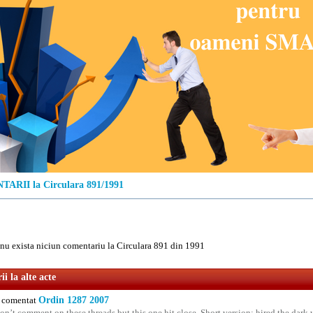
ARII la Circulara 891/1991
u exista niciun comentariu la Circulara 891 din 1991
i la alte acte
comentat
Ordin 1287 2007
on’t comment on these threads but this one hit close. Short version: hired the dark 