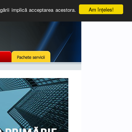
Am înţeles!
igării implică acceptarea acestora.