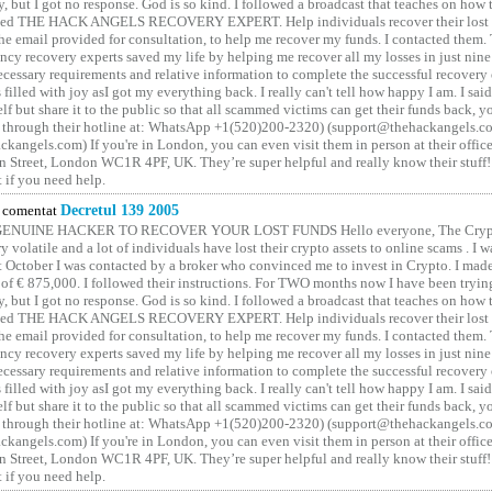
y, but I got no response. God is so kind. I followed a broadcast that teaches on how
lled THE HACK ANGELS RECOVERY EXPERT. Help individuals recover their lost f
he email provided for consultation, to help me recover my funds. I contacted them.
ncy recovery experts saved my life by helping me recover all my losses in just nine 
cessary requirements and relative information to complete the successful recovery
 filled with joy asI got my everything back. I really can't tell how happy I am. I said
elf but share it to the public so that all scammed victims can get their funds back, 
 through their hotline at: WhatsApp +1(520)200-2320) (support@thehackangels.c
kangels.com) If you're in London, you can even visit them in person at their office
 Street, London WC1R 4PF, UK. They’re super helpful and really know their stuff!
t if you need help.
comentat
Decretul 139 2005
GENUINE HACKER TO RECOVER YOUR LOST FUNDS Hello everyone, The Crypt
y volatile and a lot of individuals have lost their crypto assets to online scams . I w
t October I was contacted by a broker who convinced me to invest in Crypto. I made 
of € 875,000. I followed their instructions. For TWO months now I have been tryin
y, but I got no response. God is so kind. I followed a broadcast that teaches on how
lled THE HACK ANGELS RECOVERY EXPERT. Help individuals recover their lost f
he email provided for consultation, to help me recover my funds. I contacted them.
ncy recovery experts saved my life by helping me recover all my losses in just nine 
cessary requirements and relative information to complete the successful recovery
 filled with joy asI got my everything back. I really can't tell how happy I am. I said
elf but share it to the public so that all scammed victims can get their funds back, 
 through their hotline at: WhatsApp +1(520)200-2320) (support@thehackangels.c
kangels.com) If you're in London, you can even visit them in person at their office
 Street, London WC1R 4PF, UK. They’re super helpful and really know their stuff!
t if you need help.