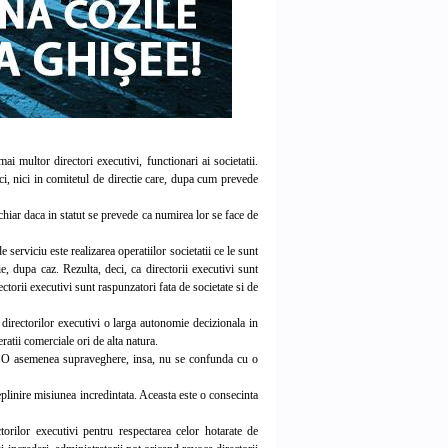
i multor directori executivi, functionari ai societatii.
deci, nici in comitetul de directie care, dupa cum prevede
chiar daca in statut se prevede ca numirea lor se face de
serviciu este realizarea operatiilor societatii ce le sunt
e, dupa caz. Rezulta, deci, ca directorii executivi sunt
ectorii executivi sunt raspunzatori fata de societate si de
irectorilor executivi o larga autonomie decizionala in
ratii comerciale ori de alta natura.
vi. O asemenea supraveghere, insa, nu se confunda cu o
plinire misiunea incredintata. Aceasta este o consecinta
ilor executivi pentru respectarea celor hotarate de