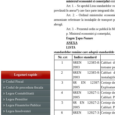
ministrul economiei si comerţului
emi
Art. 1. - Se aprobă Lista standardelor r
prevăzută în anexa*) care face parte integrantă din 
Art. 2. - Ordinul ministrului economie
armonizate referitoare la instalaţiile de transpor
abrogă.
Art. 3. - Prezentul ordin se publică în 
p. Mi
nistrul economiei şi comerţului,
Eugen Ţapu-Nazare
ANEXA
LISTA
standardelor române care adoptă standardele eu
Nr. crt
Indice standard
1
SREN 12385-8:
Cabluri d
2003
toroane pe
2
SREN 12385-9:
Cabluri d
Legaturi rapide
2003
instalaţi
i
Codul Fiscal
3
SR EN 12397:
Cerinţe de
2005
Exploatar
Codul de procedura fiscala
4
SREN 12927-1:
Cerinţe de
Legea Contabilitatii
2005
Cabluri. P
Legea Pensiilor
5
SR EN 12927-2:
Cerinţe de
Legea Finantelor Publice
2005
Cabluri. P
Legea Insolventei
6
SREN 12927-3:
Cerinţe de