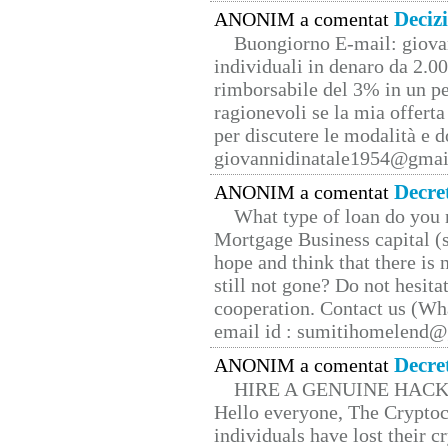
Deciz
ANONIM a comentat
Buongiorno E-mail: giova
individuali in denaro da 2.00
rimborsabile del 3% in un pe
ragionevoli se la mia offerta
per discutere le modalità e 
giovannidinatale1954@­gmai
Decre
ANONIM a comentat
What type of loan do you 
Mortgage Business capital (s
hope and think that there is
still not gone? Do not hesita
cooperation. Contact us (W
email id : sumitihomelend
Decre
ANONIM a comentat
HIRE A GENUINE HAC
Hello everyone, The Cryptocu
individuals have lost their c