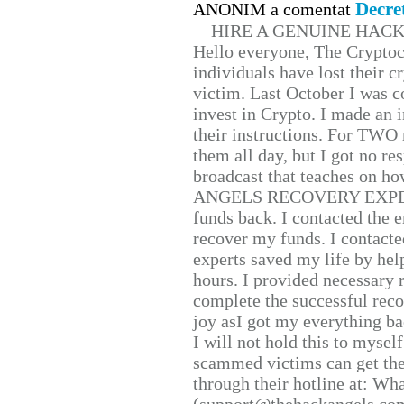
Decre
ANONIM a comentat
HIRE A GENUINE HAC
Hello everyone, The Cryptocu
individuals have lost their c
victim. Last October I was 
invest in Crypto. I made an i
their instructions. For TWO 
them all day, but I got no re
broadcast that teaches on h
ANGELS RECOVERY EXPERT. H
funds back. I contacted the 
recover my funds. I contact
experts saved my life by hel
hours. I provided necessary 
complete the successful reco
joy asI got my everything bac
I will not hold this to myself
scammed victims can get the
through their hotline at: W