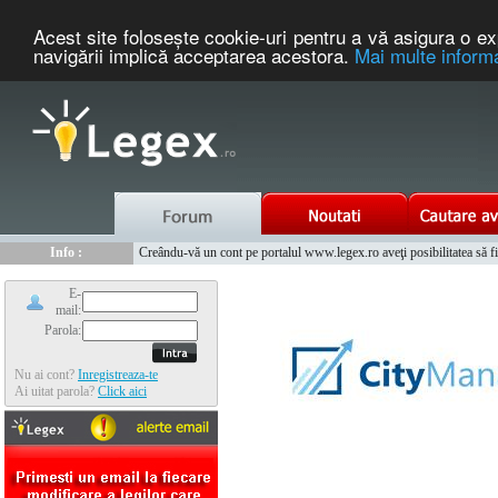
Acest site foloseşte cookie-uri pentru a vă asigura o ex
navigării implică acceptarea acestora.
Mai multe informa
Nou :
Legex.ro - portal de legislatie romaneasca. Un serviciu oferit g
Info :
Creându-vă un cont pe portalul www.legex.ro aveţi posibilitatea să fiţi
Info :
www.tntauto.ro - Managementul Integrat al Parcului Auto
E-
mail:
Parola:
Nu ai cont?
Inregistreaza-te
Ai uitat parola?
Click aici