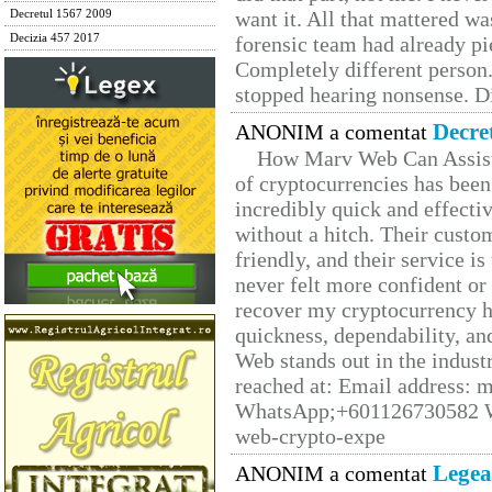
want it. All that mattered w
Decretul 1567 2009
Decizia 457 2017
forensic team had already pie
Completely different person
stopped hearing nonsense. Di
Decre
ANONIM a comentat
How Marv Web Can Assist
of cryptocurrencies has be
incredibly quick and effecti
without a hitch. Their custo
friendly, and their service i
never felt more confident or
recover my cryptocurrency h
quickness, dependability, an
Web stands out in the indus
reached at: Email address:
WhatsApp;+601126730582 W
web-crypto-expe
Legea
ANONIM a comentat