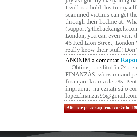
joy asI got my everything bac
I will not hold this to myself
scammed victims can get the
through their hotline at: W
(support@thehackangels.com
London, you can even visit th
46 Red Lion Street, London
really know their stuff! Don’
Rapor
ANONIM a comentat
Obțineți creditul în 24 d
FINANZAS, vă recomand pent
finanțare la cota de 2%. Pent
împrumut, nu ezitați să o con
lopezfinanzas95@gmail.co
Alte acte pe aceeaşi temă cu Ordin 19