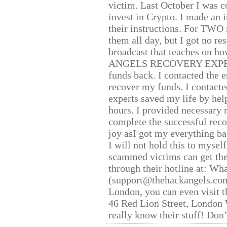
victim. Last October I was 
invest in Crypto. I made an i
their instructions. For TWO 
them all day, but I got no re
broadcast that teaches on h
ANGELS RECOVERY EXPERT. H
funds back. I contacted the 
recover my funds. I contact
experts saved my life by hel
hours. I provided necessary 
complete the successful reco
joy asI got my everything bac
I will not hold this to myself
scammed victims can get the
through their hotline at: W
(support@thehackangels.com
London, you can even visit th
46 Red Lion Street, London
really know their stuff! Don’