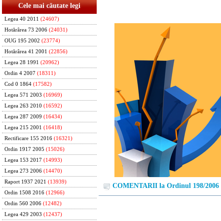
Cele mai căutate legi
Legea 40 2011
(24607)
Hotărârea 73 2006
(24031)
OUG 195 2002
(23774)
Hotărârea 41 2001
(22856)
Legea 28 1991
(20962)
Ordin 4 2007
(18311)
Cod 0 1864
(17582)
Legea 571 2003
(16969)
Legea 263 2010
(16592)
Legea 287 2009
(16434)
Legea 215 2001
(16418)
Rectificare 155 2016
(16321)
Ordin 1917 2005
(15026)
Legea 153 2017
(14993)
Legea 273 2006
(14470)
Raport 1937 2021
(13939)
COMENTARII la Ordinul 198/2006
Ordin 1508 2016
(12966)
Ordin 560 2006
(12482)
Legea 429 2003
(12437)