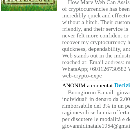
How Marv Web Can Assist
of cryptocurrencies has be
incredibly quick and effecti
without a hitch. Their custo
friendly, and their service i
never felt more confident or
recover my cryptocurrency h
quickness, dependability, an
Web stands out in the indus
reached at: Email address:
WhatsApp;+601126730582 W
web-crypto-expe
Deciz
ANONIM a comentat
Buongiorno E-mail: giova
individuali in denaro da 2.00
rimborsabile del 3% in un pe
ragionevoli se la mia offerta
per discutere le modalità e 
giovannidinatale1954@­gmai