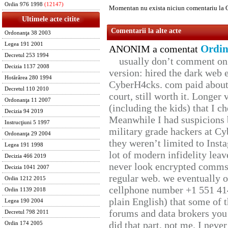
Ordin 976 1998
(12147)
Momentan nu exista niciun comentariu la 
Ultimele acte citite
Comentarii la alte acte
Ordonanţa 38 2003
Legea 191 2001
Ordin
ANONIM a comentat
Decretul 253 1994
usually don’t comment on t
Decizia 1137 2008
version: hired the dark web 
Hotărârea 280 1994
CyberH4cks. com paid about 
Decretul 110 2010
court, still worth it. Longer
Ordonanţa 11 2007
(including the kids) that I ch
Decizia 94 2019
Meanwhile I had suspicions 
Instrucţiuni 5 1997
military grade hackers at Cy
Ordonanţa 29 2004
they weren’t limited to Inst
Legea 191 1998
lot of modern infidelity leav
Decizia 466 2019
never look encrypted comms, 
Decizia 1041 2007
regular web. we eventually 
Ordin 1212 2015
cellphone number +1 551 41
Ordin 1139 2018
plain English) that some of t
Legea 190 2004
forums and data brokers you 
Decretul 798 2011
did that part, not me. I neve
Ordin 174 2005