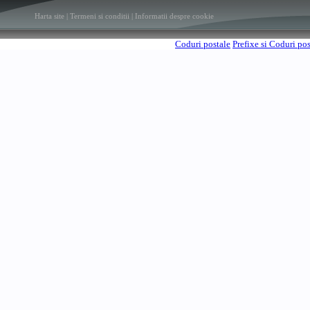
Harta site
|
Termeni si conditii
|
Informatii despre cookie
Coduri postale
Prefixe si Coduri po