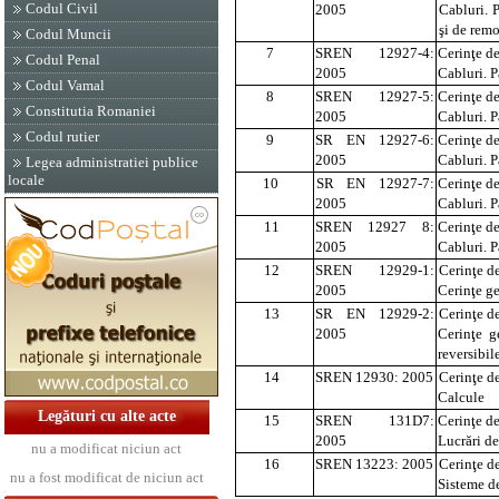
Codul Civil
2005
Cabluri. P
şi de remo
Codul Muncii
7
SREN 12927-4:
Cerinţe de
Codul Penal
2005
Cabluri. P
Codul Vamal
8
SREN 12927-5:
Cerinţe de
Constitutia Romaniei
2005
Cablur
i. 
Codul rutier
9
SR EN 12927-6:
Cerinţe de
2005
Cabluri. P
Legea administratiei publice
locale
10
SR EN 12927-7:
Cerinţe de
2005
Cabluri. P
11
SREN 12927 8:
Cerinţe de
2005
Cabluri. P
12
SREN 12929-1:
Cerinţe de
2005
Cerinţe ge
13
SR EN 12929-2:
Cerinţe de
2005
Cerinţe g
reversibile
14
SREN 12930: 2005
Cerinţe de
Calcule
Legături cu alte acte
15
SREN 131D7:
Cerinţe de
2005
Lucrări de
nu a modificat niciun act
16
SREN 13223: 2005
Cerinţe de
nu a fost modificat de niciun act
Sisteme d