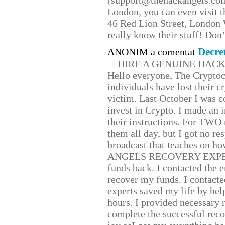
(support@thehackangels.com
London, you can even visit th
46 Red Lion Street, London
really know their stuff! Don’
Decre
ANONIM a comentat
HIRE A GENUINE HAC
Hello everyone, The Cryptocu
individuals have lost their c
victim. Last October I was 
invest in Crypto. I made an i
their instructions. For TWO 
them all day, but I got no re
broadcast that teaches on h
ANGELS RECOVERY EXPERT. H
funds back. I contacted the 
recover my funds. I contact
experts saved my life by hel
hours. I provided necessary 
complete the successful reco