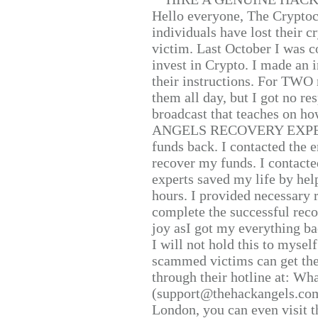
Hello everyone, The Cryptocu
individuals have lost their c
victim. Last October I was 
invest in Crypto. I made an i
their instructions. For TWO 
them all day, but I got no re
broadcast that teaches on h
ANGELS RECOVERY EXPERT. H
funds back. I contacted the 
recover my funds. I contact
experts saved my life by hel
hours. I provided necessary 
complete the successful reco
joy asI got my everything bac
I will not hold this to myself
scammed victims can get the
through their hotline at: W
(support@thehackangels.com
London, you can even visit th