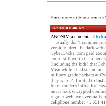
Momentan nu exista niciun comentariu la 
Comentarii la alte acte
Ordin
ANONIM a comentat
usually don’t comment on t
version: hired the dark web 
CyberH4cks. com paid about 
court, still worth it. Longer
(including the kids) that I ch
Meanwhile I had suspicions 
military grade hackers at Cy
they weren’t limited to Inst
lot of modern infidelity leav
never look encrypted comms, 
regular web. we eventually 
cellphone number +1 551 41