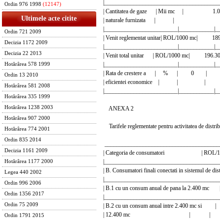
|_______________________________________
Ordin 976 1998
(12147)
| Cantitatea de gaze | Mii mc |
Ultimele acte citite
| naturale furnizata | 
|_________________________|____________|_
Ordin 721 2009
| Venit reglementat unitar| ROL/1000 mc| 189
Decizia 1172 2009
|_________________________|____________|_
Decizia 22 2013
| Venit total unitar | ROL/1000 mc| 196.30
|_________________________|____________|_
Hotărârea 578 1999
| Rata de crestere a | % | 0 |
Ordin 13 2010
| eficientei economice | | |
Hotărârea 581 2008
|_________________________|____________|_
Hotărârea 335 1999
Hotărârea 1238 2003
ANEXA 2
Hotărârea 907 2000
Tarifele reglementate pentru activitatea de distri
Hotărârea 774 2001
Ordin 835 2014
_______________________________________
Decizia 1161 2009
| Categoria de consumatori | ROL/1000
|________________________________________
Hotărârea 1177 2000
| B. Consumatori finali conectati in sistemu
Legea 440 2002
|_______________________________________
Ordin 996 2006
| B.1 cu un consum anual de pana la 2.400 mc
Ordin 1356 2017
|________________________________________
Ordin 75 2009
| B.2 cu un consum anual intre 2.400 mc si |
| 12.400 mc | |
Ordin 1791 2015