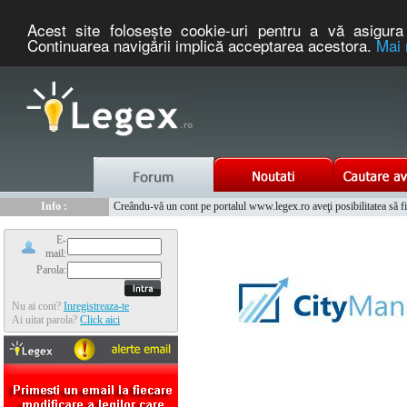
Acest site foloseşte cookie-uri pentru a vă asigura 
Continuarea navigării implică acceptarea acestora.
Mai 
Nou :
Legex.ro - portal de legislatie romaneasca. Un serviciu oferit g
Info :
Creându-vă un cont pe portalul www.legex.ro aveţi posibilitatea să fiţi
Info :
www.tntauto.ro - Managementul Integrat al Parcului Auto
E-
mail:
Parola:
Nu ai cont?
Inregistreaza-te
Ai uitat parola?
Click aici