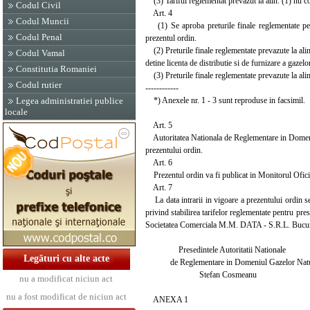
(3) Tariful reglementat prevazut la alin. (1) nu 
Codul Civil
Art. 4
Codul Muncii
(1) Se aproba preturile finale reglementate pent
Codul Penal
prezentul ordin.
(2) Preturile finale reglementate prevazute la ali
Codul Vamal
detine licenta de distributie si de furnizare a gazelo
Constitutia Romaniei
(3) Preturile finale reglementate prevazute la ali
Codul rutier
------------
*) Anexele nr. 1 - 3 sunt reproduse in facsimil.
Legea administratiei publice
locale
Art. 5
Autoritatea Nationala de Reglementare in Domeniu
prezentului ordin.
Art. 6
Prezentul ordin va fi publicat in Monitorul Oficial
Art. 7
La data intrarii in vigoare a prezentului ordin s
privind stabilirea tarifelor reglementate pentru pres
Societatea Comerciala M.M. DATA - S.R.L. Bucuresti
Presedintele Autoritatii Nationale
Legături cu alte acte
de Reglementare in Domeniul Gazelor Natu
Stefan Cosmeanu
nu a modificat niciun act
nu a fost modificat de niciun act
ANEXA 1