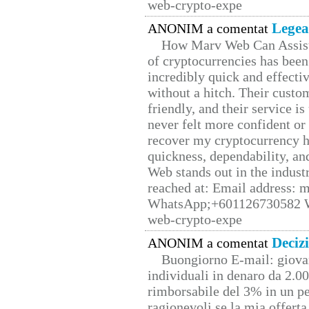
web-crypto-expe
Legea
ANONIM a comentat
How Marv Web Can Assist
of cryptocurrencies has be
incredibly quick and effecti
without a hitch. Their custo
friendly, and their service i
never felt more confident or
recover my cryptocurrency h
quickness, dependability, an
Web stands out in the indus
reached at: Email address:
WhatsApp;+601126730582 W
web-crypto-expe
Deciz
ANONIM a comentat
Buongiorno E-mail: giova
individuali in denaro da 2.00
rimborsabile del 3% in un pe
ragionevoli se la mia offerta