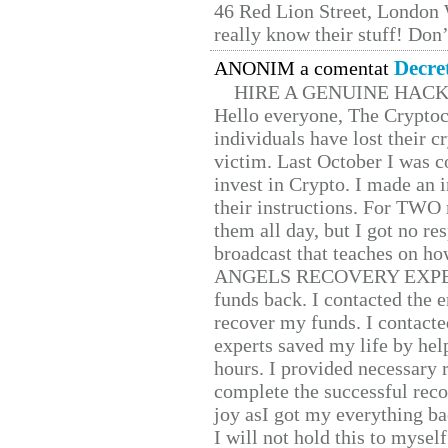
46 Red Lion Street, London
really know their stuff! Don’
Decre
ANONIM a comentat
HIRE A GENUINE HAC
Hello everyone, The Cryptocu
individuals have lost their c
victim. Last October I was 
invest in Crypto. I made an i
their instructions. For TWO 
them all day, but I got no re
broadcast that teaches on h
ANGELS RECOVERY EXPERT. H
funds back. I contacted the 
recover my funds. I contact
experts saved my life by hel
hours. I provided necessary 
complete the successful reco
joy asI got my everything bac
I will not hold this to myself