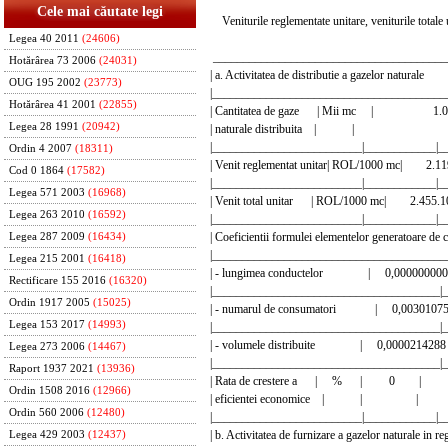
Cele mai căutate legi
Veniturile reglementate unitare, veniturile totale
Legea 40 2011
(24606)
_______________________________________
Hotărârea 73 2006
(24031)
| a. Activitatea de distributie a gazelo
OUG 195 2002
(23773)
|_______________________________________
Hotărârea 41 2001
(22855)
| Cantitatea de gaze | Mii mc |
Legea 28 1991
(20942)
| naturale distribuita | 
|_________________________|____________|_
Ordin 4 2007
(18311)
| Venit reglementat unitar| ROL/1000 mc| 2.11
Cod 0 1864
(17582)
|_________________________|____________|_
Legea 571 2003
(16968)
| Venit total unitar | ROL/1000 mc| 2.455.10
Legea 263 2010
(16592)
|_________________________|____________|_
| Coeficientii formulei elementelor generatoare
Legea 287 2009
(16434)
|_______________________________________
Legea 215 2001
(16418)
| - lungimea conductelor | 0,0000000000
Rectificare 155 2016
(16320)
|______________________________________|_
Ordin 1917 2005
(15025)
| - numarul de consumatori | 0,00301075
Legea 153 2017
(14993)
|______________________________________|_
| - volumele distribuite | 0,0000214288 
Legea 273 2006
(14467)
|______________________________________|_
Raport 1937 2021
(13936)
| Rata de crestere a | % | 0 |
Ordin 1508 2016
(12966)
| eficientei economice | | |
Ordin 560 2006
(12480)
|_________________________|____________|_
| b. Activitatea de furnizare a gazelor naturale 
Legea 429 2003
(12437)