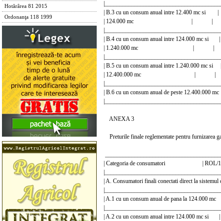
|________________________________________
Hotărârea 81 2015
| B.3 cu un consum anual intre 12.400 mc si 
Ordonanţa 118 1999
| 124.000 mc | |
|________________________________________
| B.4 cu un consum anual intre 124.000 m
| 1.240.000 mc | 
|________________________________________
| B.5 cu un consum anual intre 1.240.000 
| 12.400.000 mc | 
|________________________________________
| B.6 cu un consum anual de peste 12.400
|________________________________________
ANEXA 3
Preturile finale reglementate pentru furnizarea g
_______________________________________
| Categoria de consumatori | ROL/1000
|________________________________________
| A. Consumatori finali conectati direct la sis
|_______________________________________
| A.1 cu un consum anual de pana la 124.
|________________________________________
| A.2 cu un consum anual intre 124.000 m