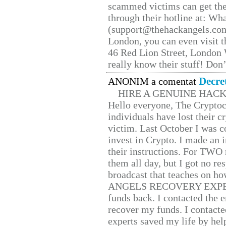
scammed victims can get the
through their hotline at: W
(support@thehackangels.com
London, you can even visit th
46 Red Lion Street, London
really know their stuff! Don’
Decre
ANONIM a comentat
HIRE A GENUINE HAC
Hello everyone, The Cryptocu
individuals have lost their c
victim. Last October I was 
invest in Crypto. I made an i
their instructions. For TWO 
them all day, but I got no re
broadcast that teaches on h
ANGELS RECOVERY EXPERT. H
funds back. I contacted the 
recover my funds. I contact
experts saved my life by hel