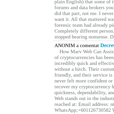
plain English) that some of t
forums and data brokers you 
did that part, not me. I neve
want it. All that mattered w
forensic team had already pie
Completely different person
stopped hearing nonsense. Di
Decre
ANONIM a comentat
How Marv Web Can Assist
of cryptocurrencies has be
incredibly quick and effecti
without a hitch. Their custo
friendly, and their service i
never felt more confident or
recover my cryptocurrency h
quickness, dependability, an
Web stands out in the indus
reached at: Email address:
WhatsApp;+601126730582 W