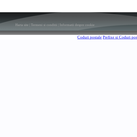
Harta site
|
Termeni si conditii
|
Informatii despre cookie
Coduri postale
Prefixe si Coduri po