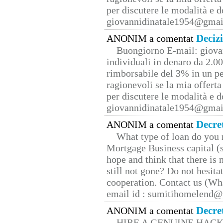
per discutere le modalità e 
giovannidinatale1954@­gmai
Deciz
ANONIM a comentat
Buongiorno E-mail: giova
individuali in denaro da 2.00
rimborsabile del 3% in un pe
ragionevoli se la mia offerta
per discutere le modalità e 
giovannidinatale1954@­gmai
Decre
ANONIM a comentat
What type of loan do you 
Mortgage Business capital (s
hope and think that there is
still not gone? Do not hesita
cooperation. Contact us (W
email id : sumitihomelend
Decre
ANONIM a comentat
HIRE A GENUINE HAC