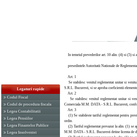
In temeiul prevederilor art. 10 alin. (4) si (5) si 
presedintele Autoritatii Nationale de Reglementa
Art. 1
Se stabilesc venitul reglementat unitar si venitul
S.R.L. Bucuresti, si se aproba coeficientii elemente
Legaturi rapide
Art. 2
Codul Fiscal
Se stabilesc venitul reglementat unitar si venitu
Codul de procedura fiscala
Comerciala M.M. DATA - S.R.L. Bucuresti, conform
Art. 3
Legea Contabilitatii
(1) Se stabileste tariful reglementat pentru presta
Legea Pensiilor
ordin.
Legea Finantelor Publice
(2) Tariful reglementat prevazut la alin. (1) se apli
M.M. DATA - S.R.L. Bucuresti detine licenta de dis
Legea Insolventei