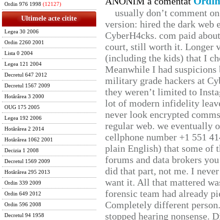
Ordin
ANONIM a comentat
Ordin 976 1998
(12127)
usually don’t comment on t
Ultimele acte citite
version: hired the dark web 
Legea 30 2006
CyberH4cks. com paid about 
Ordin 2260 2001
court, still worth it. Longer
Lista 0 2004
(including the kids) that I ch
Legea 121 2004
Meanwhile I had suspicions 
Decretul 647 2012
military grade hackers at Cy
Decretul 1567 2009
they weren’t limited to Inst
Hotărârea 3 2000
lot of modern infidelity leav
OUG 175 2005
never look encrypted comms, 
Legea 192 2006
regular web. we eventually 
Hotărârea 2 2014
cellphone number +1 551 41
Hotărârea 1062 2001
plain English) that some of t
Decizia 1 2008
forums and data brokers you 
Decretul 1569 2009
did that part, not me. I neve
Hotărârea 295 2013
want it. All that mattered w
Ordin 339 2009
forensic team had already pie
Ordin 649 2012
Completely different person
Ordin 596 2008
stopped hearing nonsense. Di
Decretul 94 1958