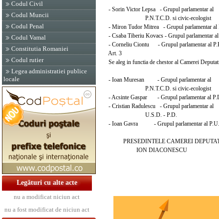
Codul Civil
- Sorin Victor Lepsa - Grupul parlamentar al
Codul Muncii
P.N.T.C.D. si civic-ecologist
Codul Penal
- Miron Tudor Mitrea - Grupul parlamentar al 
- Csaba Tiberiu Kovacs - Grupul parlamentar a
Codul Vamal
- Corneliu Ciontu - Grupul parlamentar al P
Constitutia Romaniei
Art. 3
Codul rutier
Se aleg in functia de chestor al Camerei Deputatil
Legea administratiei publice
locale
- Ioan Muresan - Grupul parlamentar al
P.N.T.C.D. si civic-ecologist
- Acsinte Gaspar - Grupul parlamentar al P.
- Cristian Radulescu - Grupul parlamentar al
U.S.D. - P.D.
- Ioan Gavra - Grupul parlamentar al P.U
PRESEDINTELE CAMEREI DEPUTAT
ION DIACONESCU
Legături cu alte acte
nu a modificat niciun act
nu a fost modificat de niciun act