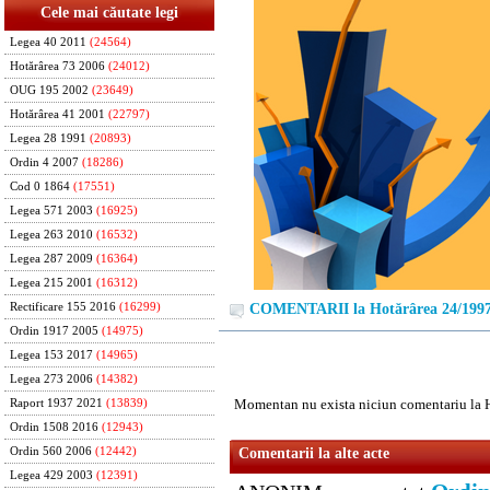
Cele mai căutate legi
Legea 40 2011
(24564)
Hotărârea 73 2006
(24012)
OUG 195 2002
(23649)
Hotărârea 41 2001
(22797)
Legea 28 1991
(20893)
Ordin 4 2007
(18286)
Cod 0 1864
(17551)
Legea 571 2003
(16925)
Legea 263 2010
(16532)
Legea 287 2009
(16364)
Legea 215 2001
(16312)
Rectificare 155 2016
(16299)
COMENTARII la Hotărârea 24/199
Ordin 1917 2005
(14975)
Legea 153 2017
(14965)
Legea 273 2006
(14382)
Momentan nu exista niciun comentariu la 
Raport 1937 2021
(13839)
Ordin 1508 2016
(12943)
Ordin 560 2006
(12442)
Comentarii la alte acte
Legea 429 2003
(12391)