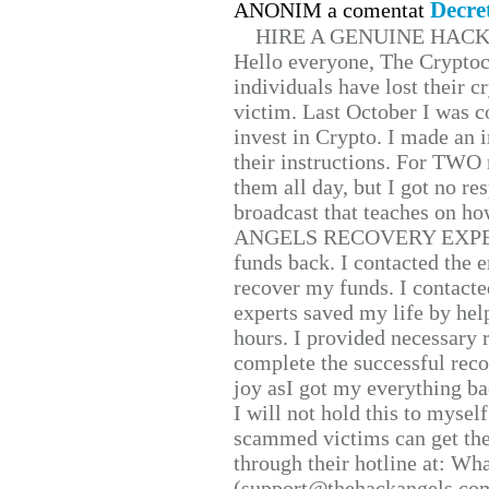
Decre
ANONIM a comentat
HIRE A GENUINE HAC
Hello everyone, The Cryptocu
individuals have lost their c
victim. Last October I was 
invest in Crypto. I made an i
their instructions. For TWO 
them all day, but I got no re
broadcast that teaches on h
ANGELS RECOVERY EXPERT. H
funds back. I contacted the 
recover my funds. I contact
experts saved my life by hel
hours. I provided necessary 
complete the successful reco
joy asI got my everything bac
I will not hold this to myself
scammed victims can get the
through their hotline at: W
(support@thehackangels.com