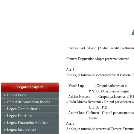
In temeiul art. 61 alin. (2) din Constitutia Roman
Camera Deputatilor adopta prezenta hotarare.
Art. 1
Se aleg in functia de vicepresedinte al Camerei De
- Vasile Lupu - Grupul parlamentar al
Legaturi rapide
P.N.T.C.D. si civic-ecologist
Codul Fiscal
- Adrian Nastase - Grupul parlamentar al P.
Codul de procedura fiscala
- Radu Mircea Berceanu - Grupul parlamentar a
U.S.D. - P.D.
Legea Contabilitatii
- Andrei Ioan Chiliman - Grupul parlamentar nat
Legea Pensiilor
liberal.
Legea Finantelor Publice
Art. 2
Se aleg in functia de secretar al Camerei Deputati
Legea Insolventei