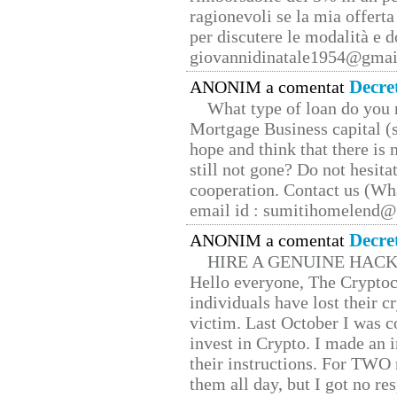
ragionevoli se la mia offerta
per discutere le modalità e 
giovannidinatale1954@­gmai
Decre
ANONIM a comentat
What type of loan do you 
Mortgage Business capital (s
hope and think that there is
still not gone? Do not hesita
cooperation. Contact us (W
email id : sumitihomelend
Decre
ANONIM a comentat
HIRE A GENUINE HAC
Hello everyone, The Cryptocu
individuals have lost their c
victim. Last October I was 
invest in Crypto. I made an i
their instructions. For TWO 
them all day, but I got no re