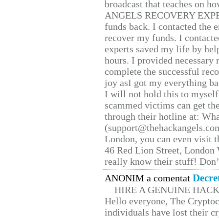
broadcast that teaches on h
ANGELS RECOVERY EXPERT. H
funds back. I contacted the 
recover my funds. I contact
experts saved my life by hel
hours. I provided necessary 
complete the successful reco
joy asI got my everything bac
I will not hold this to myself
scammed victims can get the
through their hotline at: W
(support@thehackangels.com
London, you can even visit th
46 Red Lion Street, London
really know their stuff! Don’
Decre
ANONIM a comentat
HIRE A GENUINE HAC
Hello everyone, The Cryptocu
individuals have lost their c