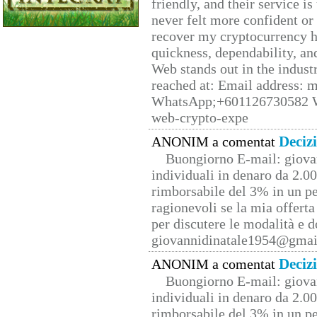
friendly, and their service i
never felt more confident or
recover my cryptocurrency h
quickness, dependability, an
Web stands out in the indus
reached at: Email address:
WhatsApp;+601126730582 W
web-crypto-expe
Deciz
ANONIM a comentat
Buongiorno E-mail: giova
individuali in denaro da 2.00
rimborsabile del 3% in un pe
ragionevoli se la mia offerta
per discutere le modalità e 
giovannidinatale1954@­gmai
Deciz
ANONIM a comentat
Buongiorno E-mail: giova
individuali in denaro da 2.00
rimborsabile del 3% in un pe