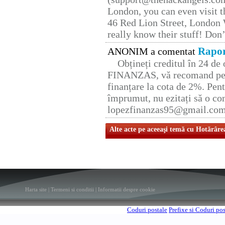
London, you can even visit th
46 Red Lion Street, London
really know their stuff! Don’
Rapor
ANONIM a comentat
Obțineți creditul în 24 d
FINANZAS, vă recomand pent
finanțare la cota de 2%. Pent
împrumut, nu ezitați să o con
lopezfinanzas95@gmail.co
Alte acte pe aceeaşi temă cu Hotărâre
Harta site
|
Termeni si conditii
|
Informatii despre cookie
Coduri postale
Prefixe si Coduri po