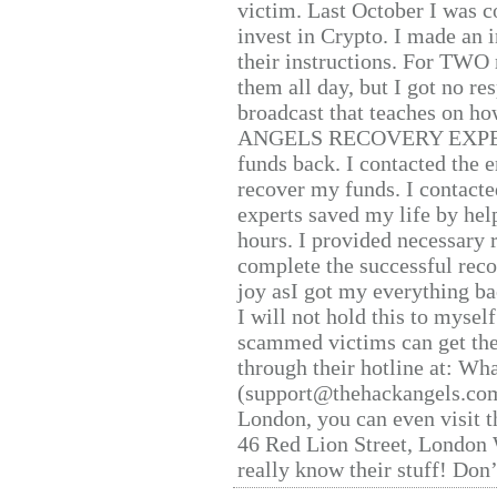
victim. Last October I was 
invest in Crypto. I made an i
their instructions. For TWO 
them all day, but I got no re
broadcast that teaches on h
ANGELS RECOVERY EXPERT. H
funds back. I contacted the 
recover my funds. I contact
experts saved my life by hel
hours. I provided necessary 
complete the successful reco
joy asI got my everything bac
I will not hold this to myself
scammed victims can get the
through their hotline at: W
(support@thehackangels.com
London, you can even visit th
46 Red Lion Street, London
really know their stuff! Don’