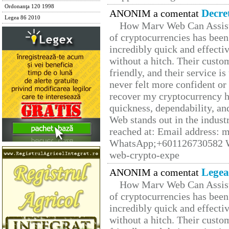
Ordonanţa 120 1998
Decre
ANONIM a comentat
Legea 86 2010
How Marv Web Can Assist
of cryptocurrencies has be
incredibly quick and effecti
without a hitch. Their custo
friendly, and their service i
never felt more confident or
recover my cryptocurrency h
quickness, dependability, an
Web stands out in the indus
reached at: Email address:
WhatsApp;+601126730582 W
web-crypto-expe
Legea
ANONIM a comentat
How Marv Web Can Assist
of cryptocurrencies has be
incredibly quick and effecti
without a hitch. Their custo