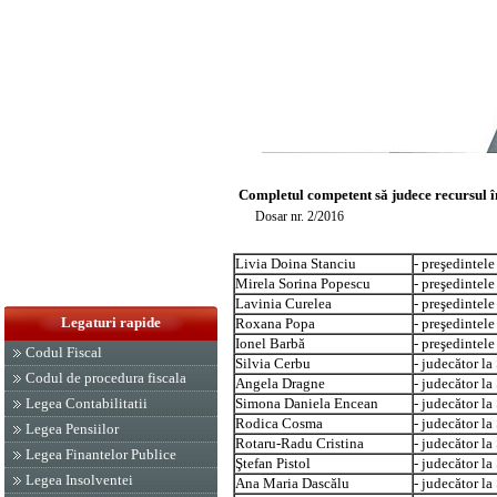
Completul competent să judece recursul în
Dosar nr. 2/2016
Livia Doina Stanciu
- preşedintele
Mirela Sorina Popescu
- preşedintele
Lavinia Curelea
- preşedintele 
Legaturi rapide
Roxana Popa
- preşedintele 
Ionel Barbă
- preşedintele
Codul Fiscal
Silvia Cerbu
- judecător la
Codul de procedura fiscala
Angela Dragne
- judecător la
Simona Daniela Encean
- judecător la
Legea Contabilitatii
Rodica Cosma
- judecător la
Legea Pensiilor
Rotaru-Radu Cristina
- judecător la
Legea Finantelor Publice
Ştefan Pistol
- judecător la
Legea Insolventei
Ana Maria Dascălu
- judecător la