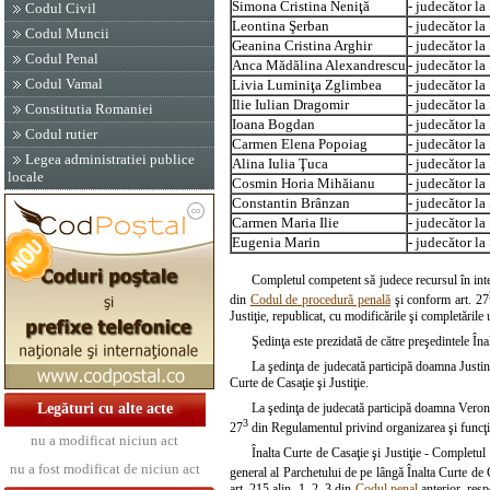
Simona Cristina Neniţă
- judecător la
Codul Civil
Leontina Şerban
- judecător la
Codul Muncii
Geanina Cristina Arghir
- judecător la
Codul Penal
Anca Mădălina Alexandrescu
- judecător la
Codul Vamal
Livia Luminiţa Zglimbea
- judecător la
Ilie Iulian Dragomir
- judecător la
Constitutia Romaniei
Ioana Bogdan
- judecător la
Codul rutier
Carmen Elena Popoiag
- judecător la 
Legea administratiei publice
Alina Iulia Ţuca
- judecător la 
locale
Cosmin Horia Mihăianu
- judecător la 
Constantin Brânzan
- judecător la 
Carmen Maria Ilie
- judecător la
Eugenia Marin
- judecător la
Completul competent să judece recursul în int
din
Codul de procedură penală
şi conform art. 27
Justiţie, republicat, cu modificările şi completările 
Şedinţa este prezidată de către preşedintele Îna
La şedinţa de judecată participă doamna Justin
Curte de Casaţie şi Justiţie.
Legături cu alte acte
La şedinţa de judecată participă doamna Veronic
3
27
din Regulamentul privind organizarea şi funcţiona
nu a modificat niciun act
Înalta Curte de Casaţie şi Justiţie - Completul 
nu a fost modificat de niciun act
general al Parchetului de pe lângă Înalta Curte de Ca
art. 215 alin. 1, 2, 3 din
Codul penal
anterior, res