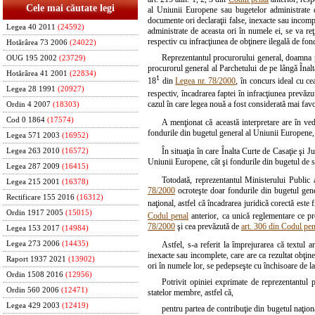
Cele mai căutate legi
al Uniunii Europene sau bugetelor administrate de
documente ori declaraţii false, inexacte sau incomp
Legea 40 2011
(24592)
administrate de aceasta ori în numele ei, se va re
respectiv cu infracţiunea de obţinere ilegală de fond
Hotărârea 73 2006
(24022)
Reprezentantul procurorului general, doamna p
OUG 195 2002
(23729)
procurorul general al Parchetului de pe lângă Înalta
Hotărârea 41 2001
(22834)
1
18
din
Legea nr. 78/2000
, în concurs ideal cu c
Legea 28 1991
(20927)
respectiv, încadrarea faptei în infracţiunea prevăzu
cazul în care legea nouă a fost considerată mai favo
Ordin 4 2007
(18303)
Cod 0 1864
(17574)
A menţionat că această interpretare are în ve
fondurile din bugetul general al Uniunii Europene, 
Legea 571 2003
(16952)
În situaţia în care Înalta Curte de Casaţie şi J
Legea 263 2010
(16572)
Uniunii Europene, cât şi fondurile din bugetul de sta
Legea 287 2009
(16415)
Totodată, reprezentantul Ministerului Public a
Legea 215 2001
(16378)
78/2000
ocroteşte doar fondurile din bugetul gener
Rectificare 155 2016
(16312)
naţional, astfel că încadrarea juridică corectă este
Ordin 1917 2005
(15015)
Codul penal
anterior, ca unică reglementare ce pro
78/2000
şi cea prevăzută de
art. 306 din Codul pen
Legea 153 2017
(14984)
Legea 273 2006
(14435)
Astfel, s-a referit la împrejurarea că textul ar
inexacte sau incomplete, care are ca rezultat obţi
Raport 1937 2021
(13902)
ori în numele lor, se pedepseşte cu închisoare de la 
Ordin 1508 2016
(12956)
Potrivit opiniei exprimate de reprezentantul 
Ordin 560 2006
(12471)
statelor membre, astfel că,
Legea 429 2003
(12419)
pentru partea de contribuţie din bugetul naţiona