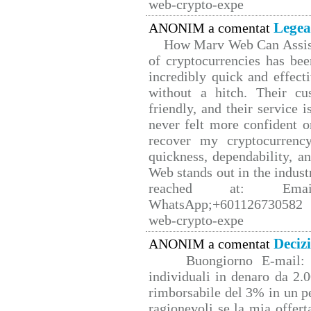
web-crypto-expe
Legea
ANONIM a comentat
How Marv Web Can Assist
of cryptocurrencies has b
incredibly quick and effect
without a hitch. Their cu
friendly, and their service 
never felt more confident o
recover my cryptocurrency
quickness, dependability, a
Web stands out in the indus
reached at: Email
WhatsApp;+601126730582 W
web-crypto-expe
Deciz
ANONIM a comentat
Buongiorno E-mail: 
individuali in denaro da 2.0
rimborsabile del 3% in un p
ragionevoli se la mia offert