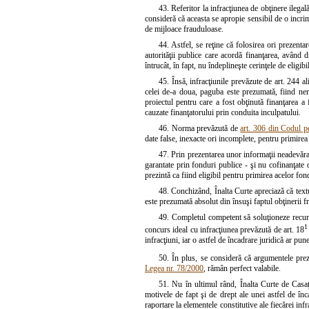
43. Referitor la infracţiunea de obţinere ilega
consideră că aceasta se apropie sensibil de o incrim
de mijloace frauduloase.
44. Astfel, se reţine că folosirea ori prezent
autorităţii publice care acordă finanţarea, având 
întrucât, în fapt, nu îndeplineşte cerinţele de eligibi
45. Însă, infracţiunile prevăzute de art. 244 al
celei de-a doua, paguba este prezumată, fiind ner
proiectul pentru care a fost obţinută finanţarea a 
cauzate finanţatorului prin conduita inculpatului.
46. Norma prevăzută de
art. 306 din Codul p
date false, inexacte ori incomplete, pentru primirea
47. Prin prezentarea unor informaţii neadevăra
garantate prin fonduri publice - şi nu cofinanţate 
prezintă ca fiind eligibil pentru primirea acelor fon
48. Conchizând, Înalta Curte apreciază că tex
este prezumată absolut din însuşi faptul obţinerii f
49. Completul competent să soluţioneze recursu
1
concurs ideal cu infracţiunea prevăzută de art. 18
infracţiuni, iar o astfel de încadrare juridică ar pu
50. În plus, se consideră că argumentele preze
Legea nr. 78/2000
, rămân perfect valabile.
51. Nu în ultimul rând, Înalta Curte de Casaţi
motivele de fapt şi de drept ale unei astfel de înc
raportare la elementele constitutive ale fiecărei inf