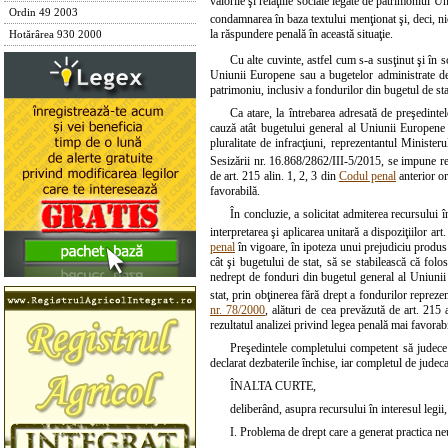
valorile şi relaţiile sociale legate de patrimoniul 
Ordin 49 2003
condamnarea în baza textului menţionat şi, deci, nic
la răspundere penală în această situaţie.
Hotărârea 930 2000
Cu alte cuvinte, astfel cum s-a susţinut şi în sc
Uniunii Europene sau a bugetelor administrate de 
patrimoniu, inclusiv a fondurilor din bugetul de sta
Ca atare, la întrebarea adresată de preşedinte
cauză atât bugetului general al Uniunii Europene s
pluralitate de infracţiuni, reprezentantul Ministe
Sesizării nr. 16.868/2862/III-5/2015, se impune reţ
de art. 215 alin. 1, 2, 3 din
Codul penal
anterior o
favorabilă.
În concluzie, a solicitat admiterea recursului î
interpretarea şi aplicarea unitară a dispoziţiilor art
penal
în vigoare, în ipoteza unui prejudiciu produs
cât şi bugetului de stat, să se stabilească că fol
nedrept de fonduri din bugetul general al Uniunii
stat, prin obţinerea fără drept a fondurilor repreze
nr. 78/2000
, alături de cea prevăzută de art. 215 
rezultatul analizei privind legea penală mai favorabi
Preşedintele completului competent să judece 
declarat dezbaterile închise, iar completul de judec
ÎNALTA CURTE,
deliberând, asupra recursului în interesul legii
I. Problema de drept care a generat practica ne