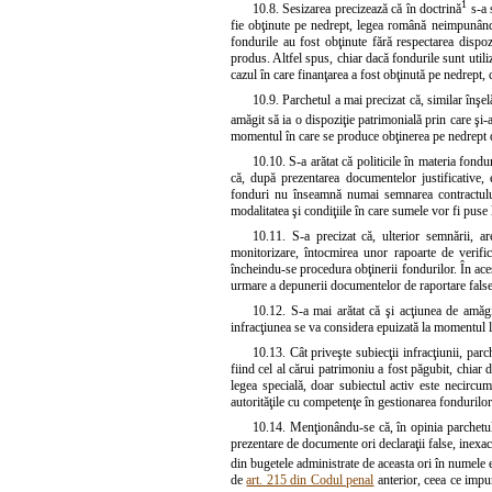
1
10.8. Sesizarea precizează că în doctrină
s-a 
fie obţinute pe nedrept, legea română neimpunând p
fondurile au fost obţinute fără respectarea dispoz
produs. Altfel spus, chiar dacă fondurile sunt utiliz
cazul în care finanţarea a fost obţinută pe nedrept, co
10.9. Parchetul a mai precizat că, similar înş
amăgit să ia o dispoziţie patrimonială prin care şi-
momentul în care se produce obţinerea pe nedrept d
10.10. S-a arătat că politicile în materia fondu
că, după prezentarea documentelor justificative, e
fonduri nu înseamnă numai semnarea contractului d
modalitatea şi condiţiile în care sumele vor fi puse la
10.11. S-a precizat că, ulterior semnării, a
monitorizare, întocmirea unor rapoarte de verificar
încheindu-se procedura obţinerii fondurilor. În ace
urmare a depunerii documentelor de raportare false, 
10.12. S-a mai arătat că şi acţiunea de amăgir
infracţiunea se va considera epuizată la momentul la c
10.13. Cât priveşte subiecţii infracţiunii, parc
fiind cel al cărui patrimoniu a fost păgubit, chiar 
legea specială, doar subiectul activ este necircum
autorităţile cu competenţe în gestionarea fondurilo
10.14. Menţionându-se că, în opinia parchetului
prezentare de documente ori declaraţii false, inexa
din bugetele administrate de aceasta ori în numele e
de
art. 215 din Codul penal
anterior, ceea ce impu