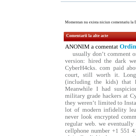
Momentan nu exista niciun comentariu la 
Comentarii la alte acte
Ordin
ANONIM a comentat
usually don’t comment on 
version: hired the dark we
CyberH4cks. com paid abou
court, still worth it. Lo
(including the kids) that 
Meanwhile I had suspicio
military grade hackers at C
they weren’t limited to Inst
lot of modern infidelity le
never look encrypted comms,
regular web. we eventually
cellphone number +1 551 4