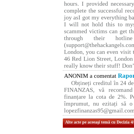
hours. I provided necessar
complete the successful rec
joy asI got my everything bac
I will not hold this to mys
scammed victims can get th
through their hotlin
(support@thehackangels.co
London, you can even visit t
46 Red Lion Street, London
really know their stuff! Don’
Rapor
ANONIM a comentat
Obțineți creditul în 24 
FINANZAS, vă recomand p
finanțare la cota de 2%. P
împrumut, nu ezitați să o 
lopezfinanzas95@gmail.co
Alte acte pe aceeaşi temă cu Decizia 4