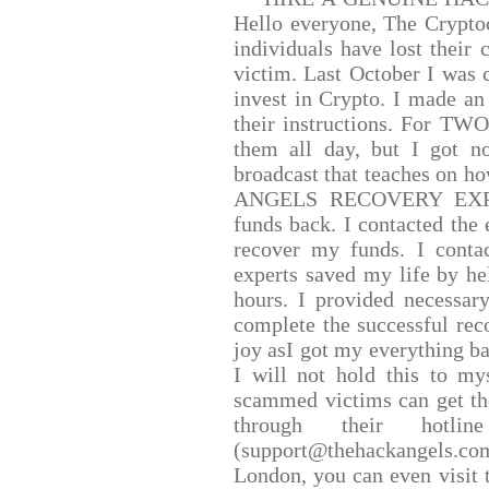
Hello everyone, The Cryptoc
individuals have lost their 
victim. Last October I was
invest in Crypto. I made an 
their instructions. For TW
them all day, but I got n
broadcast that teaches on 
ANGELS RECOVERY EXPERT.
funds back. I contacted the 
recover my funds. I conta
experts saved my life by he
hours. I provided necessar
complete the successful rec
joy asI got my everything bac
I will not hold this to mys
scammed victims can get th
through their hotlin
(support@thehackangels.co
London, you can even visit t