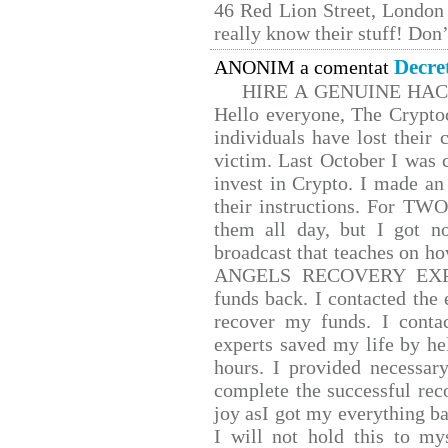
46 Red Lion Street, London
really know their stuff! Don’
Decre
ANONIM a comentat
HIRE A GENUINE HA
Hello everyone, The Cryptoc
individuals have lost their 
victim. Last October I was
invest in Crypto. I made an 
their instructions. For TW
them all day, but I got n
broadcast that teaches on 
ANGELS RECOVERY EXPERT.
funds back. I contacted the 
recover my funds. I conta
experts saved my life by he
hours. I provided necessar
complete the successful rec
joy asI got my everything bac
I will not hold this to mys