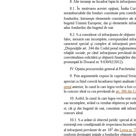
8. Alte instanţe au încadrat fapta în infracţiune
8.1. În motivarea acestei opţiuni, Înalta Cu
nerambursabile din fonduri constituite prin contrib
fondurilor, întruneşte elementele constitutive ale i
bugetul Uniunii Europene, dar şi elementele infrac
adus fondurilor din bugetul de stat.
8.2. S-a considerat că infracţiunea de obţinere
false, inexacte sau incomplete, corespunzând infrac
caracterul special şi complex al infracţiunii pre
„Dispoziţiile art. 244 din Codul penal reglementează 
relaţiile sociale, pe când infracţiunea prevăzută de
corectitudinea solicitării şi obţinerii finanţărilor d
pronunţată în Dosarul nr. 9.630/62/2012).
IV. Opinia procurorului general al Parchetului 
9. Prin argumentele expuse în cuprinsul Sesiză
apreciat ca fiind corectă încadrarea faptei analizate
penal
anterior, în cazul în care legea veche a fost c
în concurs ideal cu cea prevăzută de
art. 306 din C
10. Astfel, în cazul în care legea veche este co
sau incomplete, având ca rezultat obţinerea pe ned
ei, cât şi din bugetul de stat, constituie atât infra
concurs ideal.
10.1. S-a arătat că obiectul juridic special al 
existenţă este condiţionată de respectarea încrederii
1
al infracţiunii prevăzute de art. 18
din
Legea nr. 
conform destinaţiei iniţiale a fondurilor obţinute d