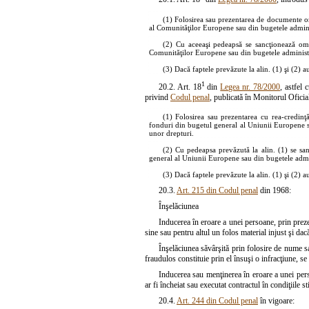
(1) Folosirea sau prezentarea de documente ori
al Comunităţilor Europene sau din bugetele administ
(2) Cu aceeaşi pedeapsă se sancţionează omis
Comunităţilor Europene sau din bugetele administra
(3) Dacă faptele prevăzute la alin. (1) şi (2) 
1
20.2. Art. 18
din
Legea nr. 78/2000
, astfel
privind
Codul penal
, publicată în Monitorul Oficia
(1) Folosirea sau prezentarea cu rea-credinţ
fonduri din bugetul general al Uniunii Europene sa
unor drepturi.
(2) Cu pedeapsa prevăzută la alin. (1) se san
general al Uniunii Europene sau din bugetele admini
(3) Dacă faptele prevăzute la alin. (1) şi (2) 
20.3.
Art. 215 din Codul penal
din 1968:
Înşelăciunea
Inducerea în eroare a unei persoane, prin prez
sine sau pentru altul un folos material injust şi dac
Înşelăciunea săvârşită prin folosire de nume s
fraudulos constituie prin el însuşi o infracţiune, se
Inducerea sau menţinerea în eroare a unei persoa
ar fi încheiat sau executat contractul în condiţiile 
20.4.
Art. 244 din Codul penal
în vigoare: