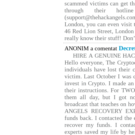
scammed victims can get th
through their hotlin
(support@thehackangels.co
London, you can even visit t
46 Red Lion Street, London
really know their stuff! Don’
Decre
ANONIM a comentat
HIRE A GENUINE HA
Hello everyone, The Cryptoc
individuals have lost their 
victim. Last October I was
invest in Crypto. I made an 
their instructions. For TW
them all day, but I got n
broadcast that teaches on 
ANGELS RECOVERY EXPERT.
funds back. I contacted the 
recover my funds. I conta
experts saved my life by he