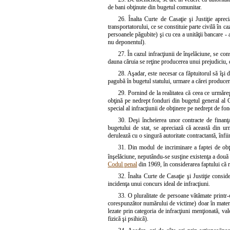
de bani obţinute din bugetul comunitar.
26. Înalta Curte de Casaţie şi Justiţie apreci
transportatorului, ce se constituie parte civilă în ca
persoanele păgubite) şi cu cea a unităţii bancare - a
nu deponentul).
27. În cazul infracţiunii de înşelăciune, se con
dauna căruia se reţine producerea unui prejudiciu, de
28. Aşadar, este necesar ca făptuitorul să îşi 
pagubă în bugetul statului, urmare a cărei producer
29. Pornind de la realitatea că ceea ce urmăreş
obţină pe nedrept fonduri din bugetul general al C
special al infracţiunii de obţinere pe nedrept de fon
30. Deşi încheierea unor contracte de finanţ
bugetului de stat, se apreciază că această din ur
derulează cu o singură autoritate contractantă, înfii
31. Din modul de incriminare a faptei de obţi
înşelăciune, neputându-se susţine existenţa a două i
Codul penal
din 1969, în considerarea faptului că r
32. Înalta Curte de Casaţie şi Justiţie conside
incidenţa unui concurs ideal de infracţiuni.
33. O pluralitate de persoane vătămate printr-
corespunzător numărului de victime) doar în materia 
lezate prin categoria de infracţiuni menţionată, valo
fizică şi psihică).