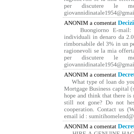
per discutere le mo
giovannidinatale1954@­gmai
Deciz
ANONIM a comentat
Buongiorno E-mail: 
individuali in denaro da 2.0
rimborsabile del 3% in un p
ragionevoli se la mia offert
per discutere le mo
giovannidinatale1954@­gmai
Decre
ANONIM a comentat
What type of loan do yo
Mortgage Business capital (s
hope and think that there is
still not gone? Do not hes
cooperation. Contact us 
email id : sumitihomelend
Decre
ANONIM a comentat
HIRE A GENUINE HA