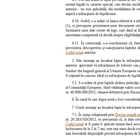
normă legală cu caracter special, care devine incide
anterior - nu este aplicabilă, din modalitatea de 
atipică a infracţiunii de înşelăciune.
4.10. Astfel, s-a arătat că latura obiectivă a i
(1), ce presupune prezentarea unor documente ori de
furnizarea unor date cerute de lege, care dacă ar 
autoritatea competentă să decidă asupra eligibilităţ
4.11. În consecinţă, s-a concluzionat că, fiin
prevenirea, descoperirea şi sancţionarea faptelor de
Codul penal
anterior.
5. Alte instanţe au încadrat fapta în infracţi
anterior, apreciind că infracţiunea de folosire sau
fonduri din bugetul general al Uniunii Europene sau
fi reţinută în concurs ideal cu infracţiunea de înşel
5.1. S-a arătat că prin faptele deduse judecăţii 
al Comunităţii Europene, fiind vătămate valori soci
nr. 46.996/300/2011, rămasă definitivă prin Decizi
6. În cazul în care legea nouă a fost considera
7. Unele instanţe au încadrat fapta în infracţiu
7.1. În speţa soluţionată prin
Decizia penală nr
nr. 20.283/318/2012, se precizează că, la data săvâr
Codul penal
ar fi putut fi aplicate numai dacă ace
închisoarea de la 2 la 7 ani, este mai mare decât ce
mai favorabile dispoziţiile privind infracţiunea de 