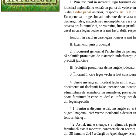
1. Prin recursul în interesul legii formulat de
judiciară naţională nu există un punct de vedere unit
3 din
Codul penal
anterior, respectiv
art. 306 d
Europene sau bugetelor administrate de aceasta or
declaraţii false, inexacte sau incomplete, care are
aceasta ori în numele ei, se va reţine, într-o primă 
cazul în care legea veche este mai favorabilă, respe
fonduri, în cazul în care legea nouă este mai fa
II. Examenul jurisprudenţial
2. Procurorul general al Parchetului de pe lângă
că soluţiile pronunţate de instanţele judecătoreşti 
practicii judiciare
III. Soluţiile pronunţate de instanţele judecător
3. În cazul în care legea veche a fost considera
4. Unele instanţe au încadrat fapta în infracţi
documente ori declaraţii false, inexacte sau incomp
administrate de aceasta ori în numele ei, prevăzută
poate fi reţinută în concurs ideal cu infracţiunea d
din legea specială.
4.1. Pentru a dispune astfel, instanţele au ar
bugetul naţional, câtă vreme inculpatul a derulat ra
fonduri băneşti.
4.2. Astfel, într-o situaţie, s-a reţinut că, pe
faptului că există raporturi contractuale cu aceast
din 28 ianuarie 2014 a Curţii de Apel Braşov, Secţ