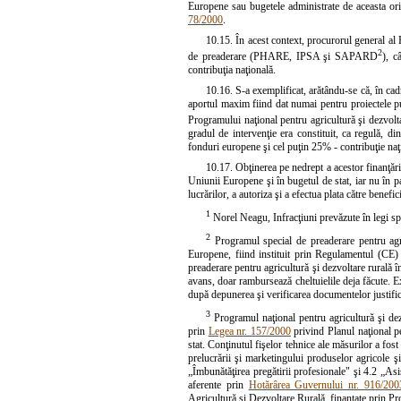
Europene sau bugetele administrate de aceasta ori
78/2000
.
10.15. În acest context, procurorul general al 
2
de preaderare (PHARE, IPSA şi SAPARD
), c
contribuţia naţională.
10.16. S-a exemplificat, arătându-se că, în ca
aportul maxim fiind dat numai pentru proiectele pub
Programului naţional pentru agricultură şi dezvolt
gradul de intervenţie era constituit, ca regulă, 
fonduri europene şi cel puţin 25% - contribuţie naţ
10.17. Obţinerea pe nedrept a acestor finanţări,
Uniunii Europene şi în bugetul de stat, iar nu în pa
lucrărilor, a autoriza şi a efectua plata către benefic
1
Norel Neagu, Infracţiuni prevăzute în legi spe
2
Programul special de preaderare pentru agr
Europene, fiind instituit prin Regulamentul (CE) 
preaderare pentru agricultură şi dezvoltare rurală
avans, doar rambursează cheltuielile deja făcute. E
după depunerea şi verificarea documentelor justific
3
Programul naţional pentru agricultură şi 
prin
Legea nr. 157/2000
privind Planul naţional p
stat. Conţinutul fişelor tehnice ale măsurilor a fos
prelucrării şi marketingului produselor agricole şi 
„Îmbunătăţirea pregătirii profesionale" şi 4.2 „As
aferente prin
Hotărârea Guvernului nr. 916/200
Agricultură şi Dezvoltare Rurală, finanţate prin P