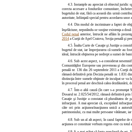
4.3. Instanţele au apreciat că obiectul juridic s
corecta accesare a fondurilor comunitare, încheiere
bugetului de stat, fără ca această din urmă contribu
autoritate, înfiinţată special pentru acordarea unor 
4.4. Din modul de incriminare a faptei de obţi
înşelăciune, neputându-se susţine existenţa a două i
Codul penal
anterior, întrucât ne aflăm în prezenţ
2014
a Curţii de Apel Craiova, Secţia penală şi pe
4.5. Înalta Curte de Casaţie şi Justiţie a consid
bugetul de stat, iar împrejurarea că sumele au fost
ideal, întrucât obţinerea pe nedrept a sumei de bani 
4.6. Sub acest aspect, s-a considerat nesemnifi
Comunităţilor Europene sau proveneau şi din contri
penală nr. 136 din 26 septembrie 2011 a Curţii de
rămasă definitivă prin Decizia penală nr. 1.831 din 
distincţia între sumele obţinute de inculpat se va fac
în procesul penal are deschisă calea dezdăunării, d
4.7. Într-o altă cauză (în care s-a pronunţat
Dosarul nr. 2.025/54/2012, rămasă definitivă prin D
Casaţie şi Justiţie a constatat că pluralitatea de 
infracţiuni. A mai apreciat că, exceptând infracţiun
câte ori prin acţiunea/inacţiunea unică a autor
patrimoniului, cu mai multe persoane vătămate, iar n
4.8. Sub un al alt aspect, în cazul faptelor de 
acţiunea ce constituie verbum regens este cu totul ar
4.9. S-a mai arătat că fapta prevăzută de art. 1