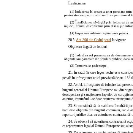
Înşelăciunea
(1) Inducerea în eroare a unei persoane prin
pentru sine sau pentru altul un folos patrimonial in
(2) Înşelăciunea săvârşită prin folosirea de 
mijlocul fraudulos constituie prin el însuşi o infra
(3) Împăcarea înlătură răspunderea penală.
20.5.
Art. 306 din Codul penal
în vigoare
Obţinerea ilegală de fonduri
(1) Folosirea ori prezentarea de documente sa
obţinute sau garantate din fonduri publice, dacă ar
(2) Tentativa se pedepseşte.
21. În cazul în care legea veche este considera
1
penală în infracţiunea unică prevăzută de art. 18
d
22. Astfel, infracţiunea de folosire sau prezent
bugetul general al Uniunii Europene sau din bugetel
descoperirea şi sancţionarea faptelor de corupţie nu
anterior, impunându-se doar reţinerea infracţiunii d
23. Se consideră că, la stabilirea încadrării ju
bani este obţinută din bugetul comunitar, iar o alt
raporturi juridice doar cu autoritatea contractantă, 
24. Se observă că autoritatea contractantă acţi
ca reprezentant legal al Uniunii Europene sau al st
25. De asemenea, se are în vedere că autoritatea