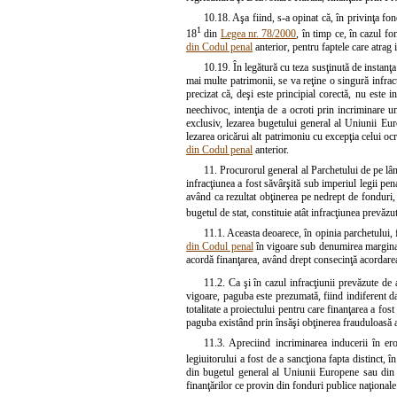
10.18. Aşa fiind, s-a opinat că, în privinţa fo
1
18
din
Legea nr. 78/2000
, în timp ce, în cazul fo
din Codul penal
anterior, pentru faptele care atrag 
10.19. În legătură cu teza susţinută de instanţ
mai multe patrimonii, se va reţine o singură infrac
precizat că, deşi este principial corectă, nu este 
neechivoc, intenţia de a ocroti prin incriminare u
exclusiv, lezarea bugetului general al Uniunii Eu
lezarea oricărui alt patrimoniu cu excepţia celui o
din Codul penal
anterior.
11. Procurorul general al Parchetului de pe lân
infracţiunea a fost săvârşită sub imperiul legii pen
având ca rezultat obţinerea pe nedrept de fonduri,
bugetul de stat, constituie atât infracţiunea prevăzu
11.1. Aceasta deoarece, în opinia parchetului, 
din Codul penal
în vigoare sub denumirea marginală 
acordă finanţarea, având drept consecinţă acordarea 
11.2. Ca şi în cazul infracţiunii prevăzute de 
vigoare, paguba este prezumată, fiind indiferent da
totalitate a proiectului pentru care finanţarea a fos
paguba existând prin însăşi obţinerea frauduloasă a 
11.3. Apreciind incriminarea inducerii în ero
legiuitorului a fost de a sancţiona fapta distinct, î
din bugetul general al Uniunii Europene sau din b
finanţărilor ce provin din fonduri publice naţionale