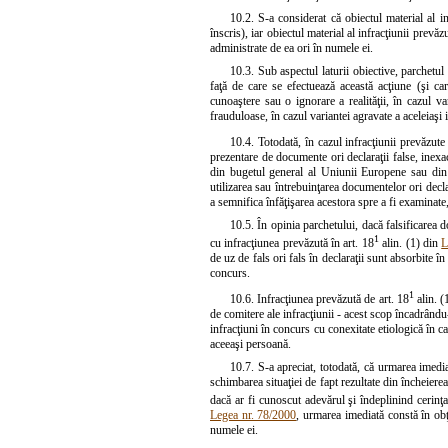
10.2. S-a considerat că obiectul material al in
înscris), iar obiectul material al infracţiunii prev
administrate de ea ori în numele ei.
10.3. Sub aspectul laturii obiective, parchetul
faţă de care se efectuează această acţiune (şi ca
cunoaştere sau o ignorare a realităţii, în cazul va
frauduloase, în cazul variantei agravate a aceleiaşi i
10.4. Totodată, în cazul infracţiunii prevăzute
prezentare de documente ori declaraţii false, inexac
din bugetul general al Uniunii Europene sau din b
utilizarea sau întrebuinţarea documentelor ori decla
a semnifica înfăţişarea acestora spre a fi examinate,
10.5. În opinia parchetului, dacă falsificarea d
1
cu infracţiunea prevăzută în art. 18
alin. (1) din
L
de uz de fals ori fals în declaraţii sunt absorbite î
concurs.
1
10.6. Infracţiunea prevăzută de art. 18
alin. (
de comitere ale infracţiunii - acest scop încadrându-s
infracţiuni în concurs cu conexitate etiologică în ca
aceeaşi persoană.
10.7. S-a apreciat, totodată, că urmarea imedia
schimbarea situaţiei de fapt rezultate din încheierea
dacă ar fi cunoscut adevărul şi îndeplinind cerinţa
Legea nr. 78/2000
, urmarea imediată constă în obţ
numele ei.