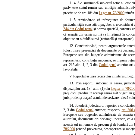
11.4. S-a susţinut că subiectul activ nu este ci
pasiv este statul român sau unităţile administrativ
1
prevăzute de art. 18
din
Legea nr. 78/2000
rămân v
11.5. Arătându-se că infracţiunea de obţine
particularităţile constatării pagubei, s-a considera
244 din Codul penal
şi norma specială, concurs ce 
că această din urmă normă va fi reţinută în concur
obţinute au o dublă sursă (naţională şi europeană).
12. Concluzionând, pentru argumentele anterior
folosirii sau prezentării de documente ori declaraţi
Europene sau din bugetele administrate de aceas
reprezentând contribuţia naţională, se impune reţine
art. 215 alin. 1, 2, 3 din
Codul penal
anterior ori
favorabilă.
V. Raportul asupra recursului în interesul legii
13. Prin raportul întocmit în cauză, judecăto
1
dispoziţiilor art. 18
alin. (1) din
Legea nr. 78/20
prejudiciu produs în aceeaşi cauză atât bugetului g
jurisprudenţa ataşată actului de sesizare relevă solu
14. Totodată, judecătorul-raportor a concluzionat
2, 3 din
Codul penal
anterior, respectiv
art. 306 
Europene sau bugetelor administrate de aceasta ori
autorului, documente ori declaraţii inexacte, ce a
aceasta ori în numele ei, precum şi de fonduri din b
78/2000
privind prevenirea, descoperirea şi sancţio