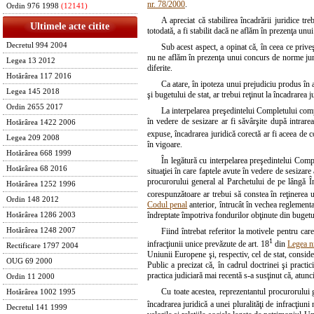
nr. 78/2000
.
Ordin 976 1998
(12141)
A apreciat că stabilirea încadrării juridice 
Ultimele acte citite
totodată, a fi stabilit dacă ne aflăm în prezenţa un
Decretul 994 2004
Sub acest aspect, a opinat că, în ceea ce prive
nu ne aflăm în prezenţa unui concurs de norme jurid
Legea 13 2012
diferite.
Hotărârea 117 2016
Ca atare, în ipoteza unui prejudiciu produs în 
Legea 145 2018
şi bugetului de stat, ar trebui reţinut la încadrarea 
Ordin 2655 2017
La interpelarea preşedintelui Completului compet
în vedere de sesizare ar fi săvârşite după intrar
Hotărârea 1422 2006
expuse, încadrarea juridică corectă ar fi aceea de c
Legea 209 2008
în vigoare.
Hotărârea 668 1999
În legătură cu interpelarea preşedintelui Comple
Hotărârea 68 2016
situaţiei în care faptele avute în vedere de sesizare
procurorului general al Parchetului de pe lângă În
Hotărârea 1252 1996
corespunzătoare ar trebui să constea în reţinerea u
Ordin 148 2012
Codul penal
anterior, întrucât în vechea reglementa
îndreptate împotriva fondurilor obţinute din bugetul
Hotărârea 1286 2003
Hotărârea 1248 2007
Fiind întrebat referitor la motivele pentru car
1
infracţiunii unice prevăzute de art. 18
din
Legea n
Rectificare 1797 2004
Uniunii Europene şi, respectiv, cel de stat, conside
OUG 69 2000
Public a precizat că, în cadrul doctrinei şi practi
practica judiciară mai recentă s-a susţinut că, atunci
Ordin 11 2000
Cu toate acestea, reprezentantul procurorului g
Hotărârea 1002 1995
încadrarea juridică a unei pluralităţi de infracţiuni
Decretul 141 1999