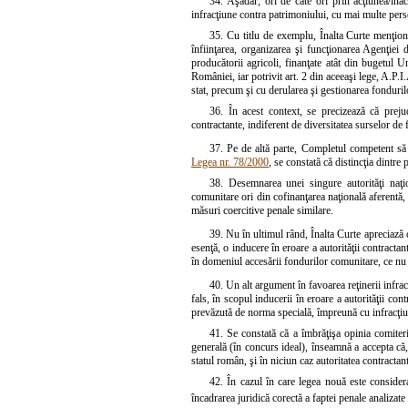
34. Aşadar, ori de câte ori prin acţiunea/in
infracţiune contra patrimoniului, cu mai multe perso
35. Cu titlu de exemplu, Înalta Curte menţionea
înfiinţarea, organizarea şi funcţionarea Agenţiei d
producătorii agricoli, finanţate atât din bugetul
României, iar potrivit art. 2 din aceeaşi lege, A.P.I
stat, precum şi cu derularea şi gestionarea fonduri
36. În acest context, se precizează că prejud
contractante, indiferent de diversitatea surselor de fi
37. Pe de altă parte, Completul competent să s
Legea nr. 78/2000
, se constată că distincţia dintre 
38. Desemnarea unei singure autorităţi naţio
comunitare ori din cofinanţarea naţională aferentă,
măsuri coercitive penale similare.
39. Nu în ultimul rând, Înalta Curte apreciază c
esenţă, o inducere în eroare a autorităţii contracta
în domeniul accesării fondurilor comunitare, ce nu 
40. Un alt argument în favoarea reţinerii infrac
fals, în scopul inducerii în eroare a autorităţii co
prevăzută de norma specială, împreună cu infracţiun
41. Se constată că a îmbrăţişa opinia comiter
generală (în concurs ideal), înseamnă a accepta că,
statul român, şi în niciun caz autoritatea contractan
42. În cazul în care legea nouă este considera
încadrarea juridică corectă a faptei penale analizate