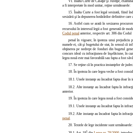
VI. Înalta Curte de Casaţie şi Justiţie, examinân
a fi interpretate în mod unitar, reţine următoarele:
15. Înalta Curte a fost legal sesizată, fiind în
sesizării şi la depunerea hotărârilor definitive care 
16. Astfel cum se arată în sesizarea procuroru
recursului în interesul legii a fost generată de modul
Codul penal
anterior, respectiv art. 306 din Codul
penal în vigoare, în ipoteza unui prejudiciu 
numele ei, cât şi bugetului de stat, în sensul că in
obţinerea pe nedrept de fonduri din bugetul gener
concurs ideal cu infracţiunea de înşelăciune, în caz
legea nouă este mai favorabilă sau fapta a fost săvâ
17. Se reţine că în practica instanţelor de jude
18. În ipoteza în care legea veche a fost conside
18.1. Unele instanţe au încadrat fapta doar în i
18.2. Alte instanţe au încadrat fapta în infrac
anterior.
19. În ipoteza în care legea nouă a fost consid
19.1. Unele instanţe au încadrat fapta în infrac
19.2. Alte instanţe au încadrat fapta în infracţ
penal
.
20. Textele de lege incidente sunt următoarele:
1
20.1. Art. 18
din
Legea nr. 78/2000
, introdus 